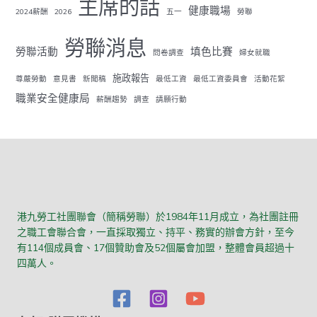
主席的話
健康職場
2024薪酬
2026
五一
勞聯
勞聯消息
勞聯活動
填色比賽
問卷調查
婦女就職
施政報告
尊嚴勞動
意見書
新聞稿
最低工資
最低工資委員會
活動花絮
職業安全健康局
薪酬趨勢
調查
請願行動
港九勞工社團聯會（簡稱勞聯）於1984年11月成立，為社團註冊
之職工會聯合會，一直採取獨立、持平、務實的辦會方針，至今
有114個成員會、17個贊助會及52個屬會加盟，整體會員超過十
四萬人。