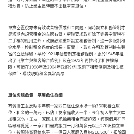
積炒賣，防止業主長時間不出租空置單位。
單推空置稅亦未有效改善樓價或租金問題，同時設立租務管制才
是短期內規管租金的左膀右臂。勞聯要求政府除了完善空置稅在
二手樓的應用之外，政府必須重新設立租務管制，進一步限制租
金水平，控制租金過度的增長。事實上，政府在租務管制擁有豐
富的立法經驗，早於1921年便曾制定租務條例，更於1945年推
出了《業主與租客綜合條例》及在1973年再推出了租住權保
障，可惜在1998年及2004年政府分別取消了租務條例及租住權
4
保障
，導致現時租金異常高昂。
單位愈租愈貴 基
層
愈住愈細
有勞聯工友反映兩年前一家四口租住深水埗一約350呎獨立單
位，租金約一萬元，已佔工友家庭收入一半，今年初因業主大幅
加租50%，工友一家因未能承擔新租金而被迫遷，經兩個月在同
區尋尋覓覓，一家四口最終搬到一月租萬多元以上270呎獨立單
6
位。按現時貧窮線水平，一個四人家庭入息約$18,500
，扣除四