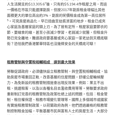
7
人生活開支約$13,305.6
後，只有約$5,194.4作租屋之用，而這
一價格在市區只能選擇劏房，但按2017年劏房租金增幅比其他
面積更大的單位高出約3%，劏房的呎價租金成為第一高位居所
5
。可見房屋商品化，早已扭曲至劫貧濟富的地步，租金已成夾
心家庭及基層家庭的頸上刃，為了居有定所，租屋家庭要節衣的
節，要縮食的縮，甚至小孩減少學習，老弱減少就醫，但租金升
勢已完全離地，難道政府要基層或夾心家庭一家老幼到天橋底瞓
街？恐怕我們香港繁華特區也沒幾條安全的天橋底可瞓！
租務管制與空置稅相輔相成
達到最大效果
勞聯促請政府，必須儘快設立租務管制，與空置稅相輔相成，協
助房屋市場重回正軌，改善基層的住屋問題，舒緩公屋輪候壓
力。為免新設的租務管制措施會出現反效果，例如：業主不出
租、挑選租客、以及以各種名目去濫收費用等等。勞聯要求政府
重新制訂完善的租務管制及政策杜絕上述的問題，包括：租金管
制、租住權保證、租務市場變化管理等。國際上多個城市或國家
有實施租務管制政策，以荷蘭政府為例，他們透過嚴格的租務管
制控制租金加幅，平衡基層市民與富有人士的房屋生活，大部分