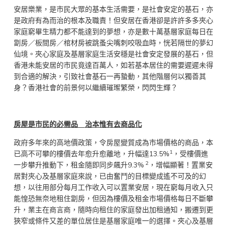
安居樂業，是市民大眾的基本生活需要，是社會安定的基石，亦
是政府有為而治的根本及職責！但安居在香港卻是許許多多夾心
家庭窮畢生精力都不能達到的夢想，亦是數十萬基層家庭每日在
劏房／板間房／棺材房被跳蚤尖嘴刺咬吸血時，恍若隔世的夢幻
仙境。夾心家庭及基層家庭生活安穩是社會安定發展的基石，但
香港未能安居的市民竟達百萬人，如若基本居住的需要遲遲未得
到合適的解決，引致社會基石一再蟄動，其他階層何以獨善其
身？香港社會的前景何以繼續璀璨繁榮，閃閃生輝？
房屋是市民的必需品
治本惟有去商品化
政府多年來的高地價政策，令房屋變質成為市場價格的商品，本
1
已高不可攀的樓價去年愈升愈離地，升幅達13.5%
，受樓價進
2
一步攀升推動下，租金隨即同步飆升9.3%
，增幅顯著！置業安
居對夾心及基層家庭來說，已由奮鬥的目標變成遙不可及的幻
想，以往用部分每月工作收入可以置業安居，現在窮每月收入只
能惶恐無奈地租住劏房，但因為樓價及租金市場價格每日不斷攀
升，業主在商言商，隨時向租住的家庭發出加租通知，搬遷到更
狹窄或條件又差的單位居住是基層家庭唯一的選擇。夾心及基層