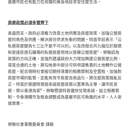
基層市民也有能力在荷蘭的黃金地段享受住屋生活。
房
屋
政
策
必
須
多管齊下
長遠而言，政府必須着力改善土地供應及房屋政策，加強公營房
屋的角色及供應，解決居住供求失衡的問題。特首早前表示「公
私營房屋變為七三比不是不可以的」以及改撥合共九幅位於啟德
3
和安達臣道石礦場的私營房屋用地以發展公營房屋
，勞聯認為
政策的方向正確，並強烈建議政府大力增加興建公營房屋比例、
尋覓合適的土地、將勾地表中部分可供申請售賣的土地轉作公營
房屋，配合現時社會殷切期待落實的租務管制及空置稅，加強對
房屋市場的監管，定能有效令房屋去商品化，將住屋政策撥亂反
正。特首於競選時曾經承諾房屋政策以置業為主導，讓市民安
8
居，樂以香港為家
。勞聯懇請特首儘快兌現承諾，設立租務管
制，令香港樓市及租金調整成為基層市民可負擔的水平，人人安
居樂業。
勞聯社會事務委員會 謹啟