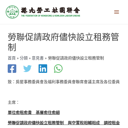
跳
Main
至
Men
主
要
內
文
容
勞聯促請政府儘快設立租務管
章
導
制
覽
首頁
分類
意見書
勞聯促請政府儘快設立租務管制
致：房屋事務委員會及福利事務委員會聯席會議主席及各位委員
主席：
單位愈租愈貴 基層愈住愈細
勞聯促請政府儘快設立租務管制 與空置稅相輔相成 調控租金