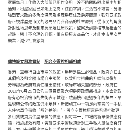
家庭每月工作收入大部份已用作交租，冷不防隨時殺出業主加租
通知，租屋家庭已如俎上之肉，任由宰割，生活苦不堪言。勞聯
強烈要求政府多角度深思及處理房居住及房屋問題，強烈要求政
府正視房屋是市民的必需品而非商品的社會原則，從市民的角度
針對性地思考及制定房屋及住屋政策，監察及調節樓市及租金的
起跌，遏止不合理的升幅，惟有房屋去商品化，才能令市民安居
樂業，減少社會怨氣。
儘快設立租務管制
配合空置稅相輔相成
香港一直奉行自由市場的政策，房屋是民生必需品，政府亦任由
其價格及租金隨市場自由調節，以致租金扭曲的升幅無以復加。
勞聯認為政府有責任推出措施，取締市場失靈的部分，政府在
2018年6月29日公佈三個目標及六項房屋政策新措施，本會對政
府有心根治樓市的失衡表示歡迎，然而樓市經過多年的扭曲，單
靠現時公佈的政策仍未足夠。新措施其中一項是向空置的一手私
3
人住宅單位徵收「額外差餉」
。設立空置稅原意是希望推動更
多租賃或買賣住屋單位的供應，但每年一手市場的新單位供應有
限，措施成效有限，勞聯要求空置稅須針對二手私人單位度身訂
造，方可有效騰出潛在的二手單位供應，遏止香港整體房屋的囤