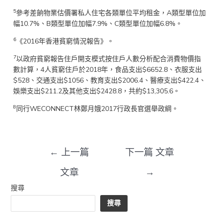
5
參考差餉物業估價署私人住宅各類單位平均租金，A類型單位加
幅10.7%、B類型單位加幅7.9%、C類型單位加幅6.8%。
6
《2016年香港貧窮情況報告》。
7
以政府貧窮報告住戶開支模式按住戶人數分析配合消費物價指
數計算，4人貧窮住戶於2018年，食品支出$6652.8、衣服支出
$528、交通支出$1056、教育支出$2006.4、醫療支出$422.4、
娛樂支出$211.2及其他支出$2428.8，共約$13,305.6。
8
同行WECONNECT林鄭月娥2017行政長官選舉政綱。
←
上一篇
下一篇 文章
文章
→
搜尋
搜尋