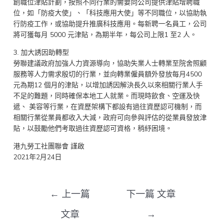
創職位津貼計劃，按照不同行業的需要向公司提供津貼增聘職
位，如「防疫大使」、「科技應用大使」等不同職位，以協助執
行防疫工作，或協助提升推廣科技應用。每新聘一名員工，公司
將可獲每月 5000 元津貼，為期半年，每公司上限1 至2 人。
3. 加大誘因助轉型
勞聯建議政府加強人力資源導向，協助失業人士轉業至院舍照顧
服務等人力需求殷切的行業，並向轉業僱員額外發放每月4500
元為期12 個月的津貼，以增加誘因解決長久以來相關行業人手
不足的難題，同時確保本地工人就業。而現時飲食、空運及快
遞、 美容等行業，在資歷架構下都設有過往資歷認可機制，而
相關行業從業員都收入大減，政府可向參與評估的從業員發放津
貼，以鼓勵他們考取過往資歷認可資格，稍紓困境。
港九勞工社團聯會 謹啟
2021年2月24日
←
上一篇
下一篇 文章
文章
→