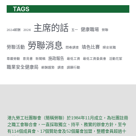
TAGS
主席的話
健康職場
2024薪酬
2026
五一
勞聯
勞聯消息
勞聯活動
填色比賽
問卷調查
婦女就職
施政報告
尊嚴勞動
意見書
新聞稿
最低工資
最低工資委員會
活動花絮
職業安全健康局
薪酬趨勢
調查
請願行動
港九勞工社團聯會（簡稱勞聯）於1984年11月成立，為社團註冊
之職工會聯合會，一直採取獨立、持平、務實的辦會方針，至今
有114個成員會、17個贊助會及52個屬會加盟，整體會員超過十