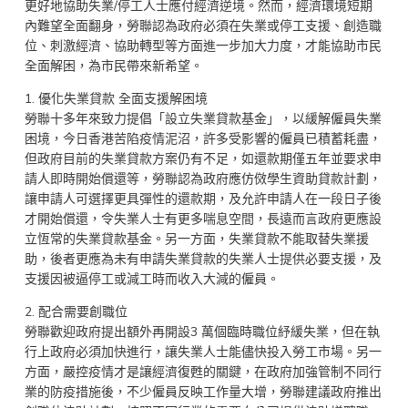
更好地協助失業/停工人士應付經濟逆境。然而，經濟環境短期
內難望全面翻身，勞聯認為政府必須在失業或停工支援、創造職
位、刺激經濟、協助轉型等方面進一步加大力度，才能協助市民
全面解困，為市民帶來新希望。
1. 優化失業貸款 全面支援解困境
勞聯十多年來致力提倡「設立失業貸款基金」，以緩解僱員失業
困境，今日香港苦陷疫情泥沼，許多受影響的僱員已積蓄耗盡，
但政府目前的失業貸款方案仍有不足，如還款期僅五年並要求申
請人即時開始償還等，勞聯認為政府應仿傚學生資助貸款計劃，
讓申請人可選擇更具彈性的還款期，及允許申請人在一段日子後
才開始償還，令失業人士有更多喘息空間，長遠而言政府更應設
立恆常的失業貸款基金。另一方面，失業貸款不能取替失業援
助，後者更應為未有申請失業貸款的失業人士提供必要支援，及
支援因被逼停工或減工時而收入大減的僱員。
2. 配合需要創職位
勞聯歡迎政府提出額外再開設3 萬個臨時職位紓緩失業，但在執
行上政府必須加快進行，讓失業人士能儘快投入勞工市場。另一
方面，嚴控疫情才是讓經濟復甦的關鍵，在政府加強管制不同行
業的防疫措施後，不少僱員反映工作量大增，勞聯建議政府推出