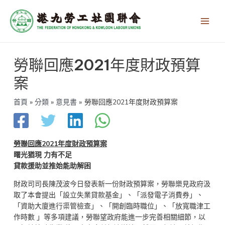
跳
Main
至
Men
主
要
內
文
容
勞聯回應2021年度財政預算
章
導
案
覽
首頁
分類
意見書
勞聯回應2021年度財政預算案
勞聯回應2021年度財政預算案
曙光猶現 力有不足
貸款援助並推始能助解困
財政司司長陳茂波今日發表新一份財政預算案，勞聯樂見政府汲
取了本會提出「設立失業貸款基金」、「派發電子消費券」、
「資助大廈進行渠管檢查」、「開創臨時職位」、「放寬職津工
作時數 」等多項建議，勞聯望政府能進一步完善相關細節，以