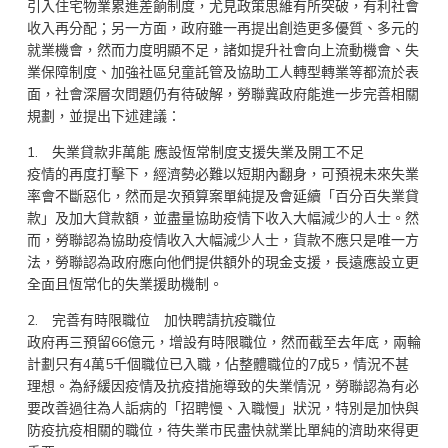
引入住宅物業累進差餉制度，尤見政策思維有所突破，有利社會
收入再分配；另一方面，政府雖一再提出創造更多優質、多元的
就業機會，然而力度明顯不足，諸如提升社會向上流動機會、失
業保障制度、加強社區兒童託管及協助工人轉型轉業等都流於表
面，社會深層次問題仍有待破解，勞聯冀政府能進一步完善相關
規劃，並提出下述建議：
1. 失業貸款非萬能 應設恆常制度支援失業及開工不足
疫情的再度打擊下，經濟勢必難以短期內翻身，可預視未來失業
率會不斷惡化，然而是次預算案單純提及會延續「百分百失業貸
款」及加大貸款額，並盡量協助疫情下收入大幅減少的人士。然
而，勞聯認為協助疫情收入大幅減少人士，貨款不應只是唯一方
法，勞聯認為政府應向他們提供額外的現金支援，長遠應設立更
全面且恆常化的失業援助機制。
2. 完善有時限職位 加快聘請抗疫職位
政府再三預留66億元，增設有時限職位，然而截至去年底，兩輪
計劃只有4萬5千個職位已入職，佔整體職位的7成5，情況不甚
理想。為紓緩因疫情及抗疫措施導致的失業情況，勞聯認為有必
要改善過往為人詬病的「招聘慢、入職慢」狀況，特別是加快與
防疫抗疫相關的職位，待失業市民盡快就業比單純的濟助來得更