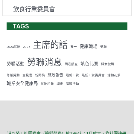
飲食行業委員會
TAGS
主席的話
健康職場
2024薪酬
2026
五一
勞聯
勞聯消息
勞聯活動
填色比賽
問卷調查
婦女就職
施政報告
尊嚴勞動
意見書
新聞稿
最低工資
最低工資委員會
活動花絮
職業安全健康局
薪酬趨勢
調查
請願行動
港九勞工社團聯會（簡稱勞聯）於1984年11月成立，為社團註冊