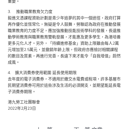
重要。
3. 推動職業教育欠力度
毅進文憑課程資助計劃是青少年追夢的其中一個途徑，政府打算
再作優化並恆常化，無疑是令人鼓舞，勞聯認為政府在推動發展
職業教育的力度不足，應加強推動技能技術學科的發展，長遠推
動學術教育與職業教育雙軌發展，才能惠及更多學生，為港培養
更多元化人才。另外，「持續進修基金」資助上限雖由每人2萬
元增加至2.5萬元，並撤銷年齡上限，但政府亦應檢討相關課程
的數目及質素，再進行完善，長遠下來才能令「自我增值」蔚然
成風。
4. 擴大消費券使用範圍 延長使用期限
去年度的電子消費券，不適用於繳交水電費或稅項，許多基層市
民期望消費券可用於這些涉及生活的必須開支，並期望能延長電
子消費券期限。
港九勞工社團聯會
2022年2月23日