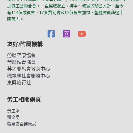
之職工會聯合會，一直採取獨立、持平、務實的辦會方針，至今
有114個成員會、17個贊助會及52個屬會加盟，整體會員超過十
四萬人。
友好/附屬機構
勞聯智康協會
勞聯匯青協會
英才賽馬會教育中心
機電聯社會服務中心
東興旅行社
勞工相關網頁
勞工處
積金局
職業安全健康局