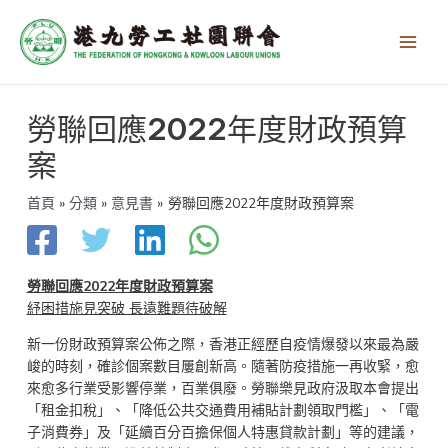
跳
Main
至
Men
主
要
內
文
容
勞聯回應2022年度財政預算
章
導
案
覽
首頁
分類
意見書
勞聯回應2022年度財政預算案
勞聯回應2022年度財政預算案
紓困措施見突破 長遠難題待破解
新一份財政預算案公佈之際，香港正經歷自疫情爆發以來最為嚴
峻的時刻，確診個案數目屢創新高。隨著防疫措施一再收緊，愈
來愈多行業受影響停業，百業俱廢。勞聯樂見政府汲取本會提出
「租金扣稅」、「降低公共交通費用補貼計劃領取門檻」、「電
子消費券」及「延續百分百擔保個人特惠貸款計劃」等的建議，