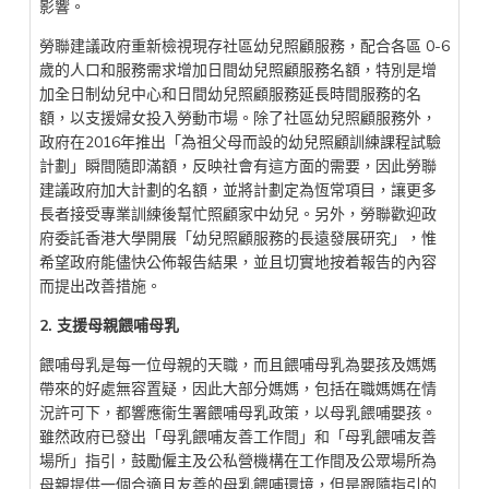
影響。
勞聯建議政府重新檢視現存社區幼兒照顧服務，配合各區 0-6
歲的人口和服務需求增加日間幼兒照顧服務名額，特別是增
加全日制幼兒中心和日間幼兒照顧服務延長時間服務的名
額，以支援婦女投入勞動市場。除了社區幼兒照顧服務外，
政府在2016年推出「為祖父母而設的幼兒照顧訓練課程試驗
計劃」瞬間隨即滿額，反映社會有這方面的需要，因此勞聯
建議政府加大計劃的名額，並將計劃定為恆常項目，讓更多
長者接受專業訓練後幫忙照顧家中幼兒。另外，勞聯歡迎政
府委託香港大學開展「幼兒照顧服務的長遠發展研究」，惟
希望政府能儘快公佈報告結果，並且切實地按着報告的內容
而提出改善措施。
2. 支援母親餵哺母乳
餵哺母乳是每一位母親的天職，而且餵哺母乳為嬰孩及媽媽
帶來的好處無容置疑，因此大部分媽媽，包括在職媽媽在情
況許可下，都響應衞生署餵哺母乳政策，以母乳餵哺嬰孩。
雖然政府已發出「母乳餵哺友善工作間」和「母乳餵哺友善
場所」指引，鼓勵僱主及公私營機構在工作間及公眾場所為
母親提供一個合適且友善的母乳餵哺環境，但是跟隨指引的