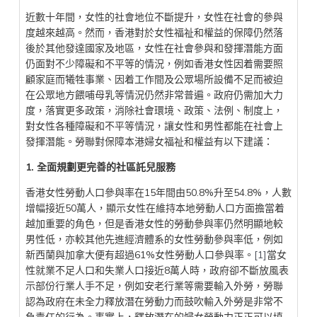
近數十年間，女性的社會地位不斷提升，女性在社會的參與
度越來越高。然而，香港對於女性福祉和權益的保障仍然落
後於其他發達國家及地區，女性在社會參與和發揮潛能方面
仍面對不少障礙和不平等的情況，例如香港女性因着需要照
顧家庭而犧牲事業、因着工作間及公眾場所設備不足而被迫
在公眾地方餵哺母乳等情況仍然非常普遍。政府仍需加大力
度，落實更多政策，消除社會環境、政策、法例、制度上，
對女性各種障礙和不平等情況，讓女性和男性都能在社會上
發揮潛能。勞聯對保障本港婦女福祉和權益有以下建議：
1. 全面規劃更
完
善的社區
託兒服務
香港女性勞動人口參與率在15年間由50.8%升至54.8%，人數
增幅接近50萬人，顯示女性在維持本地勞動人口方面擔當着
越加重要的角色，但是香港女性的勞動參與率仍然明顯地較
男性低，亦較其他先進經濟體系的女性勞動參與率低，例如
新西蘭與加拿大便有超過61%女性勞動人口參與率。
[1]
當女
性就業不足人口和失業人口接近8萬人時，政府卻不斷放風表
示部份行業人手不足，例如安老行業等需要輸入外勞，勞聯
認為政府在未全力釋放潛在勞動力而鼓吹輸入外勞是非常不