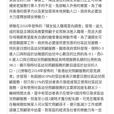
負責任的行為。事實上，釋放潛在的婦女勞動力正正可以填
補安老服務行業人手的不足，免卻輸入外勞的需要。為了維
持香港的競爭力以及更加善用本地勞動人口，政府有必要加
大力度釋放婦女勞動力。
勞聯在2016年發佈的「婦女投入職場意向調查」發現，逾九
成的家庭主婦因為需要照顧子女而無法進入職場，而且大部
份母親都希望能有合適的機會重投勞動市場。為了讓婦女可
按意願選擇工作，政府有必要提供更完善的社區託兒服務，
特別是日間社區幼兒照顧服務。翻查政府資料發現，現時0-3
歲人口與附設於幼稚園的幼兒中心數目的比例約為 8:1，而0-
6 歲人口與日間幼兒照顧服務延長時間服務名額的比例則為
96:1，顯示現時社區幼兒照顧服務的數目遠低於幼兒的人
口。
[2]
勞聯在2018年發佈的「香港幼兒照顧服務的意見調
查」亦發現，有超過60.8%的受訪者表示需要日間社區幼兒照
顧服務，但只有11%的受訪者表示曾經或現正使用社區託兒
服務，沒有使用社區幼兒照顧服務的主要原因是名額太少、
輪候時間太長。當中有受訪者表示在懷孕5個月時已尋求區幼
兒照顧服務，但直至小孩2歲時才獲分配名額，可見在職家長
在輪候期如無家人可以幫忙照顧孩子，便只能減少工作或聘
請傭工照顧家中幼童，對家庭的經濟及社會的勞動力有一定