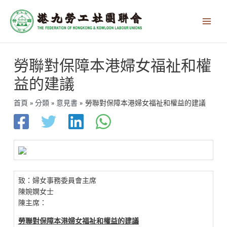
跳
Main
至
Men
主
要
內
文
容
勞聯對保障本港婦女福祉和權
章
導
益的建議
覽
首頁
分類
意見書
勞聯對保障本港婦女福祉和權益的建議
致：婦女事務委員會主席
陳婉嫻女士
陳主席：
勞聯對保障本港婦女福祉和權益的建議