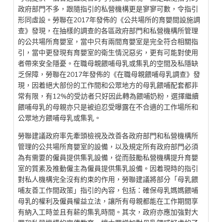
政府部門不多，跟隨指引的私營機構更是寥寥可數，令指引
形同虛設。勞聯在2017年發佈的《公共場所的育嬰間設施調
查》發現，在抽樣的調查的各區政府部門和私營機構所管理
的公共場所育嬰室，當中只有兩間育嬰室是完全符合相關指
引，當中更發現有育嬰室的衛生情況惡劣，更有可能對使用
者帶來安全隱憂。在職母親餵哺母乳或集乳的空間及私隱缺
乏保障，勞聯在2017年發佈的《在職母親餵哺母乳調查》發
現，因着絕大部份的工作間和公眾地方的母乳餵哺配套都非
常有限，有12%的受訪者只好因此轉為餵哺奶粉，選擇繼續
餵哺母乳的母親亦只是被迫忍受曝露在不合適的工作場所和
公眾地方餵哺母乳或集乳。
勞聯建議政府率先牽頭檢視及改善各政府部門和私營機構所
管理的公共場所育嬰室的設備，以及規定所有政府部門必須
為有需要的僱員提供集乳設備，從而鼓勵私營機構提升育嬰
室的質素及推動僱主為僱員提供集乳設備。因着現時的指引
對私人機構完全沒有約束的作用，勞聯建議將部分「母乳餵
哺友善工作間政策」指引的內容，包括：確保母乳媽媽餵哺
母乳的權利及僱員權益立法，讓所有母親都能在工作期間享
有納入工時並且有薪的集乳時間。其次，政府亦應加強對大