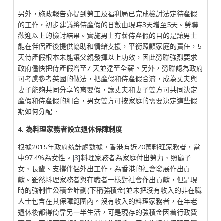
另外，施政報告亦提到勞工及福利局已完成檢討法定待產假
的工作，初步建議將侍產假的日數由現時3天增至5天。勞聯
歡迎以上的檢討結果。實施男士有薪侍產假的目的是讓男士
能在伴侶產後提供協助和情緒支援，平衡照顧家庭的責任，5
天侍產假根本未能讓父親發揮以上功效，因此勞聯強烈要求
政府儘快把侍產假增至7 天並達至全薪。另外，勞聯認為政府
可考慮參考英國的做法，把產假和侍產假合流，成為丈夫與
妻子能夠共同分享的育嬰假，讓丈夫和妻子雙方可共同決定
產假和侍產假的組合，男女雙方可按家庭的需要決定這些假
期如何分配。
4. 為
料理家務者
設立
退休保障
制度
根據2015年政府統計處數據，香港有近70萬料理家務者，當
中97.4%為女性。
[3]
料理家務者為家庭付出勞力、照顧子
女、長輩、支撐伴侶外出工作，為香港的社會發展作出貢
獻。雖然料理家務者與在職者一樣對社會作出貢獻，但是現
時的強制性公積金計劃(下稱強積金)並未把沒有收入的非在職
人士包含在其保障範圍內。沒有收入的料理家務者，在年老
退休後都得倚靠另一半生活，可是現存的強積金因着行政費