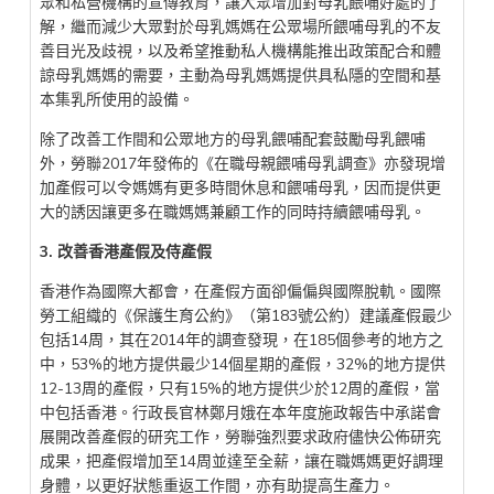
眾和私營機構的宣傳教育，讓大眾增加對母乳餵哺好處的了
解，繼而減少大眾對於母乳媽媽在公眾場所餵哺母乳的不友
善目光及歧視，以及希望推動私人機構能推出政策配合和體
諒母乳媽媽的需要，主動為母乳媽媽提供具私隱的空間和基
本集乳所使用的設備。
除了改善工作間和公眾地方的母乳餵哺配套鼓勵母乳餵哺
外，勞聯2017年發佈的《在職母親餵哺母乳調查》亦發現增
加產假可以令媽媽有更多時間休息和餵哺母乳，因而提供更
大的誘因讓更多在職媽媽兼顧工作的同時持續餵哺母乳。
3. 改善香港產假及侍產假
香港作為國際大都會，在產假方面卻偏偏與國際脫軌。國際
勞工組織的《保護生育公約》（第183號公約）建議產假最少
包括14周，其在2014年的調查發現，在185個參考的地方之
中，53%的地方提供最少14個星期的產假，32%的地方提供
12-13周的產假，只有15%的地方提供少於12周的產假，當
中包括香港。行政長官林鄭月娥在本年度施政報告中承諾會
展開改善產假的研究工作，勞聯強烈要求政府儘快公佈研究
成果，把產假增加至14周並達至全薪，讓在職媽媽更好調理
身體，以更好狀態重返工作間，亦有助提高生產力。