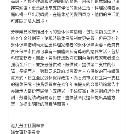
高昂、回報不理想和對沖機制的關係，用來作退休保障已屬
非常勉強，更莫說用來支撐伴侶的退休生活。料理家務者家
庭結構一旦出現轉變，在退休期間變回單身，他們的生活更
可能隨即陷入困境。
勞聯樂見政府推出不同的退休保障措施，包括高額長生津，
終身年金計劃等，使現時退休保障制度更完善，但是現存的
退休保障措施均未回應料理家務者的退休保障需要。政府有
責任保障市民都可享有一個體面及有尊嚴的退休生活，包括
料理家務者。因此，勞聯建議政府短期內為料理家務者設立
強積金戶口，並按最低供款下限供款，提供第二支柱的保
障；長遠而言，勞聯要求政府以勞資官三方供款的可持續融
資方式，建立全民退休保障政策，為香港市民建立第一支柱
的退休保障。扶貧委員會在去年年底提交的公眾諮詢報告中
亦顯示大部份市民傾向支持以「不論貧富」為原則的退休計
劃，勞聯促請政府聽取民意，盡快就全民退保提出具體方
案，並提出明確的落實時間表。
港九勞工社團聯會
婦女事務委員會