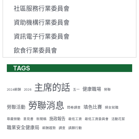
社區服務行業委員會
資助機構行業委員會
資訊電子行業委員會
飲食行業委員會
TAGS
主席的話
健康職場
2024薪酬
2026
五一
勞聯
勞聯消息
勞聯活動
填色比賽
問卷調查
婦女就職
施政報告
尊嚴勞動
意見書
新聞稿
最低工資
最低工資委員會
活動花絮
職業安全健康局
薪酬趨勢
調查
請願行動