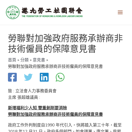
跳
Main
至
Men
主
要
內
文
容
勞聯對加強政府服務承辦商非
章
導
技術僱員的保障意見書
覽
首頁
分類
意見書
勞聯對加強政府服務承辦商非技術僱員的保障意見書
致 : 立法會人力事務委員會
主席 張超雄議員 :
新增福利少人知 雙重剝削要消除
勞聯對加強政府服務承辦商非技術僱員的保障意見書
政府工作外判制度自1990 年代引入，快將踏入第三十年，截至
2018 年12 月31 日，政府多個部門，如食環署、康文署、房屋