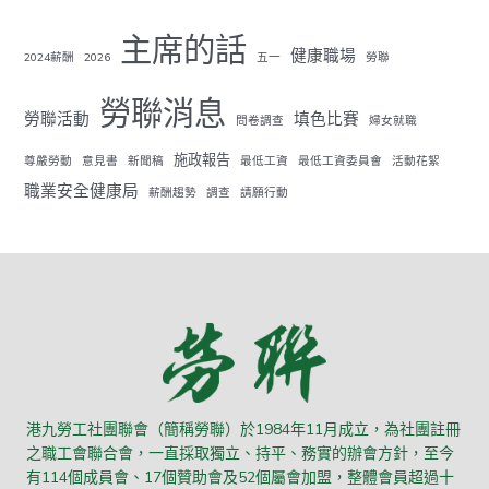
主席的話
健康職場
2024薪酬
2026
五一
勞聯
勞聯消息
勞聯活動
填色比賽
問卷調查
婦女就職
施政報告
尊嚴勞動
意見書
新聞稿
最低工資
最低工資委員會
活動花絮
職業安全健康局
薪酬趨勢
調查
請願行動
港九勞工社團聯會（簡稱勞聯）於1984年11月成立，為社團註冊
之職工會聯合會，一直採取獨立、持平、務實的辦會方針，至今
有114個成員會、17個贊助會及52個屬會加盟，整體會員超過十