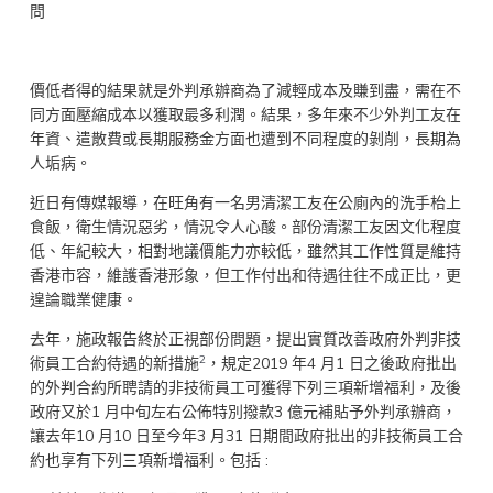
問
價低者得的結果就是外判承辦商為了減輕成本及賺到盡，需在不
同方面壓縮成本以獲取最多利潤。結果，多年來不少外判工友在
年資、遣散費或長期服務金方面也遭到不同程度的剝削，長期為
人垢病。
近日有傳媒報導，在旺角有一名男清潔工友在公廁內的洗手枱上
食飯，衛生情況惡劣，情況令人心酸。部份清潔工友因文化程度
低、年紀較大，相對地議價能力亦較低，雖然其工作性質是維持
香港市容，維護香港形象，但工作付出和待遇往往不成正比，更
遑論職業健康。
去年，施政報告終於正視部份問題，提出實質改善政府外判非技
2
術員工合約待遇的新措施
，規定2019 年4 月1 日之後政府批出
的外判合約所聘請的非技術員工可獲得下列三項新增福利，及後
政府又於1 月中旬左右公佈特別撥款3 億元補貼予外判承辦商，
讓去年10 月10 日至今年3 月31 日期間政府批出的非技術員工合
約也享有下列三項新增福利。包括 :