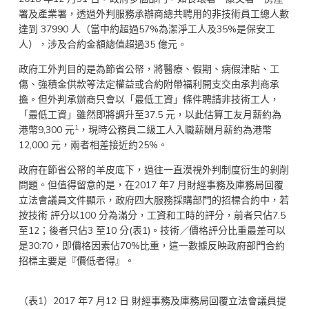
署及產業署，透過外判服務承辦商總共聘用的非技術員工總人數
達到 37990 人（當中約超過57%為潔淨工人及35%是保安工
人），涉及合約金額總值超過35 億元。
政府工外判目的是為節省公帑，將醫療、假期、病假津貼、工
傷、強積金供款等法定權益或合約附帶福利開支交由承判商承
擔。但外判承辦商只會以「最低工資」條件聘請非技術工人，
「最低工資」雖然即將調升至37.5 元，以此估算工友月薪約為
1
港幣9,300 元
，現時公務員二級工人入職薪酬月薪約為港幣
12,000 元，兩者相差接近約25%。
政府在節省公帑的羊皮底下，過往一直漠視外判制度衍生的剝削
問題。但值得留意的是，在2017 年7 月財經事務及庫務局回覆
立法會議員文件顯示，政府四大服務採購部門的招標合約中，若
按技術 評分以100 分為滿分，工資和工時的評分，前者只佔7.5
至12；後者只佔3 至10 分(表1)。技術／價格評分比重最差可以
是30:70，即價格因素佔70%比重，這一數據反映政府部門合約
招標主要是『價低者得』。
（表1）2017 年7 月12 日 財經事務及庫務局回覆立法會議員提