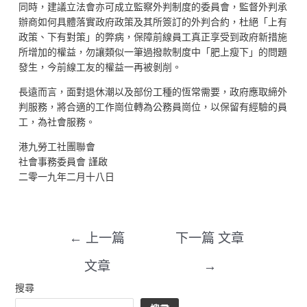
同時，建議立法會亦可成立監察外判制度的委員會，監督外判承
辦商如何具體落實政府政策及其所簽訂的外判合約，杜絕「上有
政策、下有對策」的弊病，保障前線員工真正享受到政府新措施
所增加的權益，勿讓類似一筆過撥款制度中「肥上瘦下」的問題
發生，今前線工友的權益一再被剝削。
長遠而言，面對退休潮以及部份工種的恆常需要，政府應取締外
判服務，將合適的工作崗位轉為公務員崗位，以保留有經驗的員
工，為社會服務。
港九勞工社團聯會
社會事務委員會 謹啟
二零一九年二月十八日
←
上一篇
下一篇 文章
文章
→
搜尋