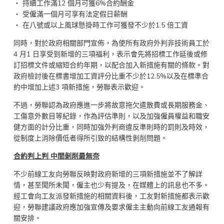
‧ 持續工作滿12 個月可獲6%合約酬金
‧ 受僱滿一個月可享有法定假日薪酬
‧ 在八號或以上風球懸掛時工作可獲發不少於1.5 倍工資
同時，對於政府相關部門宣佈，為使所有政府外判非技術員工於
4 月1 日享受到新增的三項福利，表示會先將招標工作延後或修
訂招標文件或縮短合約年期，以配合加入新措施有關的條款。對
政府檢討後在標書增加工資評分比重不少於12.5%以及在標準合
約中增加上述3 項新措施，勞聯表示歡迎。
不過，勞聯認為政府應進一步將故意拖欠遣散費或長期服務金、
工傷意外數目等紀錄，作為評估準則，以及加強僱員權益和職安
健方面的計分比重，同時加強外判商違反準則時的罰則及時效，
從制度上消除價低者得所引致的結構性剝削問題。
合約判上判 中間剝削最無奈
不少前線工友向勞聯反映對政府新增的三項新措施並不了解詳
情，甚至聞所未聞，僱主也少有提及，在媒體上的訊息也不多。
經工會向工友派發新措施的相關資料後，工友對新措施都表示歡
迎，勞聯建議政府應加強宣傳及要求僱主主動向前線工友通報有
關安排。