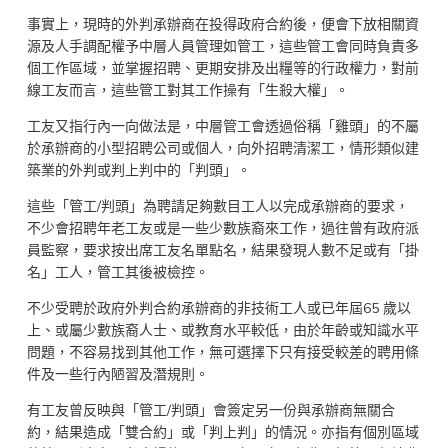
事實上，現時的外判承辦商在投得政府合約後，便會下放相關資
源及人手調配權予中層人員管理如管工，這些管工會同時負責多
個工作區域，並掌握招聘、更期安排及出糧等的行政權力，對前
線工友而言，這些管工對其工作操有「生殺大權」。
工友又指行內一向做法是，中層管工會透過俗稱「雞頭」的不屬
於承辦商的小型招聘公司或個人，向外招聘清潔工，情形類似建
築業的外判或判上判中的「判頭」。
這些「管工/判頭」為聘請足夠數目工人以完成承辦商的要求，
不少會招聘年老工友或是一些少數族裔來工作，過往曾有政府派
員監察，要求按出席工友名單點名，結果發現人數不足或有「掛
名」工人，管工其後被檢控。
不少受聘於政府外判合約承辦商的非技術工人或已年屆65 歲以
上、或屬少數族裔人士、或教育水平較低，由於年齡或知識水平
問題，不容易找到其他工作，無可選擇下只有接受較差的聘用條
件及一些行內陋習及潛規則。
有工友曾反映與「管工/判頭」會簽定另一份與承辦商無關合
約，結果造成「雙合約」或「判上判」的情況。亦指有個別區域