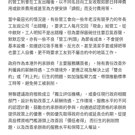
的管工則會在工友出糧後，以不同名目向工友收取如節日拜神費
用或飲茶費用或甚至為方便安排「調假」而支付費用等。
當中最惡劣的情況是，有些管工會向一些年老沒有競爭力的年長
工友說公司「出錯糧」，要求工人每月交回「現金」給管工，從
中斂財。工人明知不是出錯糧，但為要保飯碗往往要忍氣吞聲，
默默忍受。亦有一些不良「管工/判頭」為節省成本，不會提供
基本設備，如運送垃圾手推車、反光衣，甚至清潔手套或掃把等
也要工人自備，更不時要求工友到不屬合約中的地區工作。
政府作為本港外判承辦商「主要服務購買者」，除有責任改善外
判僱員的薪酬待遇、工作環境外，更應正視及解決上述「雙合
約」或「判上判」衍生的問題，如加強監察力度、帶頭推動標準
工時等，避免勞工被剝削。
勞聯建議政府撥款成立「獨立評估機構」，或委任現行政府相關
部門，設計有助改善工人薪酬待遇、工作環境、服務水平的不同
的認證計劃，鼓勵合約承辦商的參與，向通過認證資格的承辦商
提供政策上的優惠，例如優先取得政府合約或延長合約期。從提
高投標資格門檻源頭上改善因「價低者得」 而衍生的剝削問
題，以及改善承辦商的服務水平和保障工人權益。