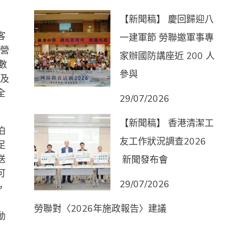
【新聞稿】 慶回歸迎八
客
一建軍節 勞聯邀軍事專
專營
家辦國防講座近 200 人
數
參與
及
全
29/07/2026
【新聞稿】 香港清潔工
泊
友工作狀況調查2026
足
送
新聞發布會
可
29/07/2026
，
勞聯對〈2026年施政報告〉建議
動