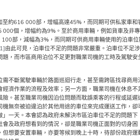
加至約616 000部，增幅高達45%，而同期可供私家車和
75 000個，增幅約為9%。至於商用車輛，例如貨車及非
3 100部，減幅為3%，而同期可供商用車輛使用的泊車位
[1]
由此可見，泊車位不足的問題非常嚴重。泊車位不足涉
問題，而市區商用泊位不足更對職業司機的工時及駕駛安
位需不斷駕駛車輛於路面巡迴行走，甚至需跨區找尋商用
會經濟作業的流程及效率；另一方面，職業司機在休息不
風險。甚至職業司機因泊位問題而耽誤乘客的行程或延遲
司機無奈被迫違泊於其他用途的車位來完成運送工作，卻
做」一天。本會認為政府未解決市區泊車位不足的問題下
社會及政府想看到的情況，卻是職業司機正面對的切身困
，但想要安置車輛，亦要等候到晚上十時，待部份政府運