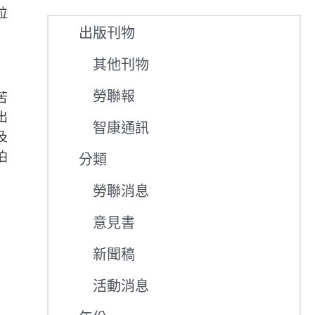
位
出版刊物
其他刊物
勞聯報
苦
出
智康通訊
及
泊
分類
勞聯消息
意見書
新聞稿
活動消息