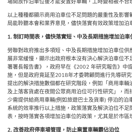
場開放作泊車位後才能安置好車輛，工時變相被不合
以上種種都顯示商用泊車位不足問題的嚴重性及影響
局能聆聽本會和業界意見，儘快落實有效政策增加泊
1. 制訂時間表，儘快落實短、中及長期措施增加泊車
勞聯對政府推出多項短、中及長期措施增加泊車位供
展非常緩慢，顯示出政府根本沒有決心解決泊車位不足
署署長報告書》，政府早在《2002 年研究報告》
施，但是政府竟延至2018年才委聘顧問進行先導研
提出的解決措施數個都在研究階段，例如「商用車輛
及上落客貨處在夜間公眾商用泊位可行性研究」，而
少需提供給商用車輛(例如旅遊巴士及貨車) 停泊的
系統的效率推行以上措施，政策落實及解決泊位不足
表，按時落實各項增加泊車位的政策，尤其是於市區
2. 改善政
府
停車場管理，防止棄置車輛霸佔泊位