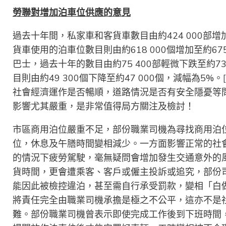
勞聯對增加泊車位供
應
的意見
過去十年間，私家車和客貨車數目由約424 000部增
貨車使用的泊車位數目則由約618 000個增加至約6
巴士，過去十年的數目由約75 400部輕微下跌至約7
目則由約49 300個下降至約47 000個，減幅為5%。
社會經濟運作是否暢順，道路情況是否有安全隱憂等
影響尤其嚴重，是非常值得局方關注及檢討！
市區商用泊位嚴重不足，部份職業司機為尋找商用泊
位，休息及午膳時間變相減少。一方面影響正常的社
的情況下疲勞駕駛，毫無疑問會增加發生交通意外的
貨時間，更會遭乘客、客戶或僱主投訴或追究，部份
能因此被檢控違泊，甚至需自行承受罰款，變相「白
將責任完全由職業司機承擔是極之不公平，這亦不是
難。部份職業司機曾表示即使完成工作後到下班時間