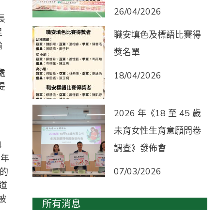
26/04/2026
長
足
職安填色及標語比賽得
輸
獎名單
處
18/04/2026
提
2026 年《18 至 45 歲
未育女性生育意願問卷
4
調查》發佈會
0年
07/03/2026
成的
道
被
所有消息