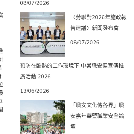
08/07/2026
當
〈勞聯對2026年施政報
告建議〉新聞發布會
08/07/2026
進
計
預防在酷熱的工作環境下 中暑職安健宣傳推
措
府
廣活動 2026
位
13/06/2026
最
車
「職安文化傳各界」職
間
安嘉年華暨職業安全論
壇