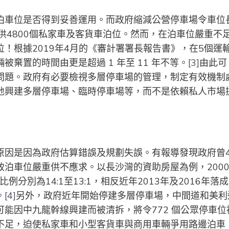
泊車位是否得到妥善運用。而政府縮減公營停車場令車位
供4800個私家車及客貨車泊位。然而，在泊車位嚴重不
！根據2019年4月的《審計署署長報告書》，在5個運
被棄置的時間由更是超過 1 年至 11 年不等。
[3]
由此可
問題。政府有必要檢視多層停車場的管理，制定有效機制
地興建多層停車場、臨時停車場等，而不是依賴私人市場
原因是因為政府估算錯誤及規劃失誤。有報導發現政府曾
泊車位嚴重供不應求。以長沙灣的資助房屋為例，200
分別為14:1至13:1，相反近年2013年及2016年落
。
[4]
另外，政府近年開始停建多層停車場，中間道和美利
能因中九龍幹線興建而被清拆，將令772 個公眾停車位
不足，迫使私家車和小型客貨車與商用車輛爭用路邊泊車