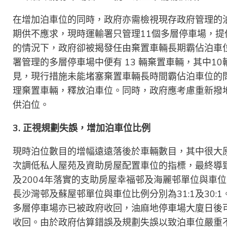
在增加泊車位的同時，政府亦需檢視現存政府管理的
期供不應求，現時運輸署只管理11個多層停車場，提
的情況下，政府卻被揭發任由棄置車輛長期霸佔泊車位
署管理的多層停車場中便有 13 輛棄置車輛，其中10輛
見，現行措施未能堵塞棄置車輛長時間霸佔泊車位的
理棄置車輛，釋放泊車位。同時，政府應考慮重新撥
供泊位。
3. 正視規劃失誤，增加泊車位比例
現時泊位數目的增幅遠遠落後於車輛數目，其中很大
次調低私人屋苑及資助房屋配置車位的指標，最終導致
及2004年落實的支助房屋幸福邨及海麗邨單位與車位比例
長沙灣邨及蘇屋邨單位與車位比例分別為31:1及30:1
多層停車場亦已被政府收回，油麻地停車場大廈日後可
收回。由於政府估算錯誤及規劃失誤以致泊車位嚴重