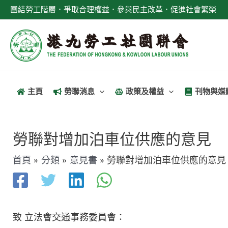
跳
團結勞工階層．爭取合理權益．參與民主改革．促進社會繁榮
至
主
要
內
容
主頁
勞聯消息
政策及權益
刊物與媒
文
章
勞聯對增加泊車位供應的意見
導
首頁
分類
意見書
勞聯對增加泊車位供應的意見
覽
致 立法會交通事務委員會：