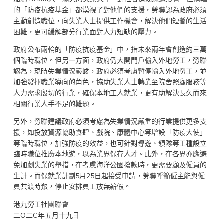
的「防疫抗疫基金」都漠視了對他們的支援，勞聯認為政府必須
主動創造職位，向失業人士提供工作機會，解決他們短暫的生活
困難，更可緩解部分行業面對人力短缺的壓力。
政府公布兩輪的「防疫抗疫基金」中，指未來兩年會創造約三萬
個臨時職位。但另一方面，政府仍大開門戶輸入外地勞工，勞聯
認為，現時失業情況嚴峻，政府必須考慮暫停輸入外地勞工，並
加強發揮職業導向的角色，協助失業人士轉業至院舍照顧服務等
人力需求殷切的行業，確保本地工人就業，更有助解決長久而來
相關行業人手不足的難題。
另外，勞聯建議政府必須考慮為失業情況嚴重的行業提供更多支
援，如投放資源協助食肆、戲院、康體中心等增設「防疫大使」
等臨時職位，加強防疫的效益，也可針對導遊、領隊等工種設立
臨時職位推廣本地遊，以為業界保存人才。此外，在各界亦應避
免加劇失業的舉措，在考慮海洋公園撥款時，更需要顧及僱員的
生計。而保就業計劃5月25日起接受申請，勞聯呼籲僱主能與僱
員共渡時艱，停止安排員工放無薪假。
港九勞工社團聯會
二O二O年五月十九日