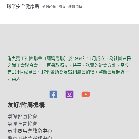
職業安全健康局
薪酬趨勢
調查
請願行動
港九勞工社團聯會（簡稱勞聯）於1984年11月成立，為社團註冊
之職工會聯合會，一直採取獨立、持平、務實的辦會方針，至今
有114個成員會、17個贊助會及52個屬會加盟，整體會員超過十
四萬人。
友好/附屬機構
勞聯智康協會
勞聯匯青協會
英才賽馬會教育中心
機電聯社會服務中心