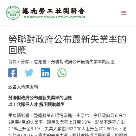
跳
Main
至
Men
主
要
內
文
容
勞聯對政府公布最新失業率的
章
導
回應
覽
首頁
分類
意見書
勞聯對政府公布最新失業率的回應
致各大傳媒編輯：
勞聯對政府公布最新失業率的回應
以工代賑保人才 解困境助轉型
受疫情影響，整體就業市場情況進一步惡化，今日政府公布今年
2月至4月的失業率，顯示失業率上升至5.2%，就業不足率亦由
2.1%上升至3.1%。失業人數由162,200人上升至202,500人，增
加約40,300人。龐大的失業大軍，對社會造成深遠影響，但兩輪