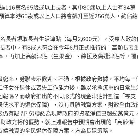
過116萬名65歲或以上長者，其中80歲以上人士有34萬
，預算本港65歲或以上人口將會飆升至近256萬人，約佔
15名長者領取長者生活津貼（每月2,600元），受惠人數約
萬長者中，有8成人符合在今年6月正式推行的「高額長者
7%，再加上高齡津貼（生果金）、綜援及傷殘津貼等，覆
貧窮率，勞聯表示歡迎。不過，根據政府數據，平均每三
工仔女在退休或喪失工作能力後，難以承擔沉重的日常生
回報嗎？而政府推出的不同形式的現金津貼計劃這「零支
最低水平的退休保障），沒有具體融資方案，財政全由政
仍有疑問? 勞聯認為現時政府的資產淨值已超逾萬億元
難得財政充裕的優勢，就上述報告中預期會出現的「高齡海
持續融資的全民退休保障方案，方為長遠策略。