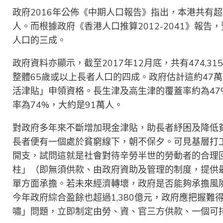
政府2016年公佈《中期人口報告》指出，本港共有超
人。而根據政府《香港人口推算2012-2041》報告
人口的三成。
政府資料亦顯示，截至2017年12月底，共有474,3
整體65歲或以上長者人口的四成。政府估計這約47
活津貼」申領資格。長生津及高生津的覆蓋率約為4
率為74%，大約是91萬人。
對政府多年來不斷增加現金津貼，助長者紓困及降低
長者便有一個處於貧窮線下，朝不保夕。可見基層打
開支，試問這就是社會對待辛勞半世的勞動者的合理
柱」（即無須供款、由政府資助及管理的制度，提供
單方面承擔。若未來經濟轉壞，政府是否能夠承擔風險
今年政府綜合盈餘也超過1,380億元，政府應把握
嘯」問題，立即制定由勞、資、官三方供款、一個可