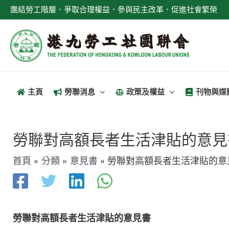
跳
團結勞工階層．爭取合理權益．參與民主改革．促進社會繁榮
至
主
要
內
容
主頁
勞聯消息
政策及權益
刊物與媒
文
章
勞聯對高額長者生活津貼的意見
導
首頁
分類
意見書
勞聯對高額長者生活津貼的意
覽
勞聯對高額長者生活津貼的意見書