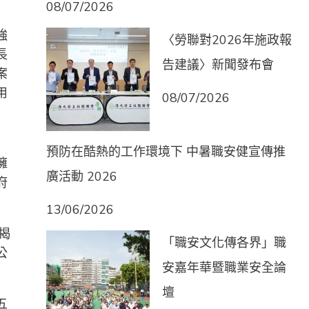
08/07/2026
強
〈勞聯對2026年施政報
長
告建議〉新聞發布會
案
用
08/07/2026
預防在酷熱的工作環境下 中暑職安健宣傳推
臃
廣活動 2026
府
13/06/2026
揭
「職安文化傳各界」職
公
安嘉年華暨職業安全論
壇
五