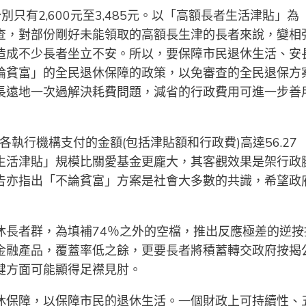
只有2,600元至3,485元。以「高額長者生活津貼」為
查，對部份剛好未能領取的高額長生津的長者來說，變相
造成不少長者坐立不安。所以，要保障市民退休生活、安
論貧富」的全民退休保障的政策，以免審查的全民退保方
長遠地一次過解決耗費問題，減省的行政費用可進一步善
執行機構支付的金額(包括津貼額和行政費)高達56.27
生活津貼」規模比關愛基金更龐大，其客觀效果是架行政
告亦指出「不論貧富」方案是社會大多數的共識，希望政
休長者群，為填補74％之外的空檔，推出反應極差的逆按
金融產品，覆蓋率低之餘，更要長者將積蓄轉交政府按揭
健方面可能顯得足襟見肘。
休保障，以保障市民的退休生活。一個財政上可持續性、