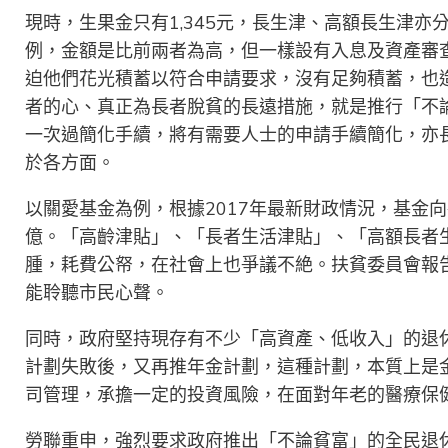
現時，生果金只有1,345元，長生津、高額長生津亦分別
例，金額是比前兩者為高，但一樣設有入息及資產審
迫他們花光積蓄以符合申請要求，沒有足夠積蓄，也
者的心、真正為長者脫貧的長遠措施，就是推行「不
一次過簡化手續，將有需要人士的申請手續簡化，亦
於各方面。
以關愛基金為例，根據2017年最新財政情況，基金向各
億。「高齡津貼」、「長者生活津貼」、「高額長者
腫，耗費公帑，在社會上也爭議不絶。扶貧委員會報
能聆聽市民心聲。
同時，政府堅持現存有不少「高資產、低收入」的退
計劃失敗後，又再推年金計劃，這種計劃，本質上是
司管理，承擔一定的投資風險，在面對年老的醫療保
勞聯重申，強烈要求政府推出「不論貧富」的全民退