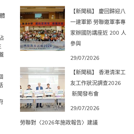
【新聞稿】 慶回歸迎八
總體
一建軍節 勞聯邀軍事專
家辦國防講座近 200 人
佔
參與
生
蓋
29/07/2026
【新聞稿】 香港清潔工
個
友工作狀況調查2026
活
新聞發布會
府
29/07/2026
，
勞聯對〈2026年施政報告〉建議