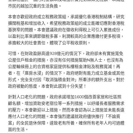
市民的越加沉重的生活負擔。
本會亦歡迎政府成立稅務政策組，承諾優化香港稅制結構，研究
擴闊稅基和增加收入，希望稅務政策組的成立能確切應對香港稅
基狹窄的問題。本會建議政府在徵收利得稅上可引入累進成份，
以盈利比率來調節徵稅多寡，利潤較高的企業應繳付更多稅項，
承擔較大的社會責任，體現了公平稅收原則。
可惜，在財政盈餘高達928億元的情況下，政府卻未有實施寬免
公屋住戶租金的措施，亦沒有任何措施幫助N無人士，也沒有為
公屋輪候冊上的合資格家庭提供私樓租金津貼及稅務寬減！再
者，在「庫房水浸」的情況下，政府絕對有能力成立基金或其他
形式，完全支付因「取消強積金對沖」所牽涉的額外支出。對於
政府被動的態度，本會對此感到十分失望！
針對人口老化的問題，政府承諾增加1600個改善家居和社區照
顧名額、增加資助安老宿位等一系列措施，以紓緩長者服務需求
的壓力。本會歡迎以上措施，然而本會認為以上措施並未能長遠
應付人口老化的問題。本會強烈建議就政府儘快推行「不論貧
富」的全民退休保障，達致老有所養，確保所有老年人均可過體
面的生活。