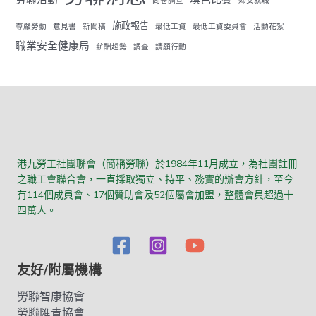
問卷調查
婦女就職
施政報告
尊嚴勞動
意見書
新聞稿
最低工資
最低工資委員會
活動花絮
職業安全健康局
薪酬趨勢
調查
請願行動
港九勞工社團聯會（簡稱勞聯）於1984年11月成立，為社團註冊
之職工會聯合會，一直採取獨立、持平、務實的辦會方針，至今
有114個成員會、17個贊助會及52個屬會加盟，整體會員超過十
四萬人。
友好/附屬機構
勞聯智康協會
勞聯匯青協會