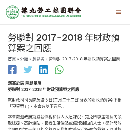
跳
Main
至
Men
主
要
內
文
容
勞聯對 2017-2018 年財政預
章
導
算案之回應
覽
首頁
分類
意見書
勞聯對 2017-2018 年財政預算案之回應
還富於民
照顧基層
勞聯對 2017-2018
年財政預算案之回應
就財政司司長陳茂波今日(二月二十二日)發表的財政預算案(下稱
「預算案」)，本會有以下意見：
本會歡迎政府寬減薪俸稅和個人入息課稅、寬免四季差餉及向領
取綜援、高齡津貼、長者生活津貼或傷殘津貼的人士，額外發放
金額相當於一個月的金額以及增加供養兄弟姊妹免稅額，以減輕