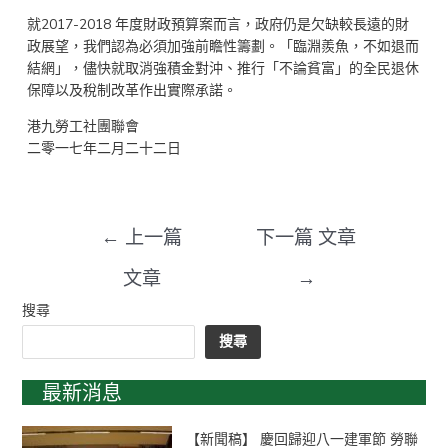
就2017-2018 年度財政預算案而言，政府仍是欠缺較長遠的財
政展望，我們認為必須加強前瞻性籌劃。「臨淵羨魚，不如退而
結網」，儘快就取消強積金對沖、推行「不論貧富」的全民退休
保障以及稅制改革作出實際承諾。
港九勞工社團聯會
二零一七年二月二十二日
←
上一篇
下一篇 文章
文章
→
搜尋
搜尋
最新消息
【新聞稿】 慶回歸迎八一建軍節 勞聯