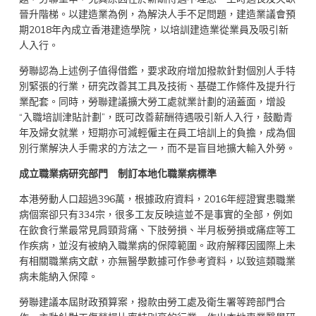
晉升階梯。以建造業為例，為解決人手不足問題，建造業議會預
期2018年內成立香港建造學院，以培訓建造業從業員及吸引新
人入行。
勞聯認為上述例子值得借鑑，要求政府增加撥款針對個別人手特
別緊張的行業，研究改善其工具及技術、基礎工作條件及提升行
業配套。同時，勞聯建議擴大勞工處就業計劃的涵蓋面，增設
“入職培訓津貼計劃”，既可改善薪酬待遇吸引新人入行，鼓勵青
年及婦女就業，短期亦可減輕僱主在員工培訓上的負擔，成為個
別行業解決人手需求的方法之一，而不是盲目地擴大輸入外勞。
成立職業病研究部門 制訂本地化職業病標準
本港勞動人口超過396萬，根據政府資料，2016年經證實患職業
病個案卻只有334宗，很多工友反映這並不是事實的全部，例如
在飲食行業最常見肩頸背痛、下肢勞損、半月板勞損或痛症等工
作疾病，並沒有被納入職業病的保障範圍。政府解釋因國際上未
有相關職業病文獻，亦無醫學數據可作參考資料，以致這類職業
病未能納入保障。
勞聯建議本屆財政預算案，撥款由勞工處及衛生署等跨部門合