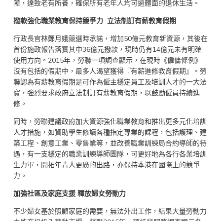
障，達致老有所養，確保所有老年人均可過體面的退休生活。
撥款強化職業教育
保持
競爭力
立法制訂有薪教育假期
行政長官林鄭月娥競選時承諾，增加50億元教育新資源，其後在
首份施政報告落實其中36億元撥款，現時仍有14億元未有明確
使用方向。2015年，勞聯一項調查顯示，在現時《僱傭條例》
沒有包括的假期中，最多人渴望獲得『有薪進修教育假期』。勞
聯認為有薪教育假期是可作為僱主穩定員工及培訓人才的一大法
寶，強烈要求政府立法制訂有薪教育假期，以鼓勵僱員持續進
修。
同時，勞聯建議政府加大資源強化職業教育和推出更多元化培訓
人才措施，如資助學生修讀各種指定專業的課程，包括護理、建
築工程、創意工業、零售業等，並改善職業訓練局合約導師的待
遇，有一支穩定的職業訓練導師團隊，可更好地為各行各業培訓
生力軍，開拓年青人更廣的出路，亦保持本港在國際上的競爭
力。
加強社區及家庭支援
釋放婦女勞動力
不少婦女基於照顧家庭的需要，無法外出工作，結果大量勞動力