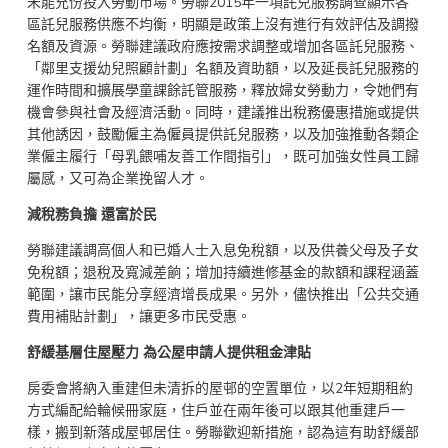
未能充份投入勞動市場。勞聯2015年一項託兒服務調查顯示各
區託兒服務供應不均衡，明顯是政策上沒有進行有效評估及調撥
名額及資源。勞聯建議政府應按需求調整或增加各區託兒服務、
「鄰里支援幼兒照顧計劃」名額及資助額，以及延長託兒服務的
運作時間和擴展學童課餘託管服務，釋放婦女勞動力，令她們有
機會參與社會及經濟活動。同時，建議推出稅務優惠措施或提供
其他誘因，鼓勵僱主為僱員提供託兒服務，以及加強推動各類企
業僱主履行「母乳餵哺友善工作間指引」，既可加強女性員工歸
屬感，又可為企業挽留人才。
減稅務負擔
還富於民
勞聯建議調高個人和已婚人士入息免稅額，以及供養父母及子女
免稅額；退稅及寬減差餉；增加持續進修基金的款額和課程涵蓋
範圍，讓市民能分享經濟增長成果。另外，儘快推出「公共交通
費用補貼計劃」，讓更多市民受惠。
舒緩基層住屋壓力
為公屋申請人提供租金津貼
房委會將納入重建但未清拆的屋邨的空置單位，以2年短期租約
方式編配給輪候冊家庭，住戶並在兩年後可以跟其他重建戶一
樣，搬到新落成屋邨居住。勞聯歡迎新措施，認為這有助舒緩部