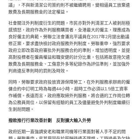
議」，不與新清潔公司簽約則不被繼續聘用，變相逼員工放棄遣
散費及長期服務金的法定權益。
社會關注外判制度衍生的問題，市民亦對外判清潔工人被剥削極
感憤怒，政府作為外判服務購買者，全港最大的僱主，理應成為
良好僱主的典範。勞聯立法會潘兆平議員在2017年2月提出動議
修正案，要求盡快檢討政府服務外判制度。勞聯重申，強烈要求
政府立即改善政府審批外判服務合約的準則，增加透明度，並提
高對投標者在僱員權益和職安健的計分比重，包括將故意拖欠遣
散費及長期服務金、工傷意外多等紀錄作為評估準則，並加強外
判商違反準則時的罰則及時效。
同時，勞聯要求政府投放資源保障勞工，在外判服務承辦商的僱
傭合約中訂明工時為每週44小時，超時工作必須以1.5倍工資率
作補償。長遠而言，政府應取締外判服務，將合適的工作崗位轉
為公務員崗位，以保留有經驗的員工及儘量避免外判制度繼續衍
生剝削問題。
撥款推行行業改善計劃 反對擴大輸入外勞
政府近期一直強調安老和職業司機等行業面對著人手不足的問
題，勞聯重申，究其原因在於薪酬待遇不理想、工時過長及欠缺