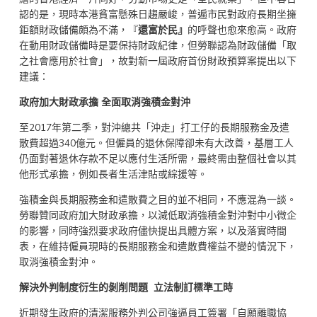
認的是，現時本港貧富懸殊日趨嚴峻，普遍市民對政府長期坐擁
鉅額財政儲備頗為不滿，『
還富於民
』
的呼聲也愈來愈高。政府
在動用財政儲備時是要保持財政紀律，但勞聯認為財政儲備「取
之社會應用於社會」，故對新一屆政府首份財政預算案提出以下
建議：
政府加大財政承擔 全面取消強積金對沖
至2017年第二季，對沖總共「沖走」打工仔的長期服務金及遣
散費超過340億元。但僱員的退休保障卻未有大改善，基層工人
仍面對著退休存款不足以應付生活所需，最終需由整個社會以其
他形式承擔，例如長者生活津貼或綜援等。
強積金與長期服務金和遣散費之目的並不相同，不應混為一談。
勞聯贊同政府加大財政承擔，以減低取消強積金對沖對中小微企
的影響，同時強烈要求政府儘快提出具體方案，以及落實時間
表，在維持僱員現時的長期服務金和遣散費權益不變的情況下，
取消強積金對沖。
解決外判制度衍生的剝削問題
立法制訂標準工時
近期發生政府的清潔服務外判公司強逼員工簽署「自願離職協