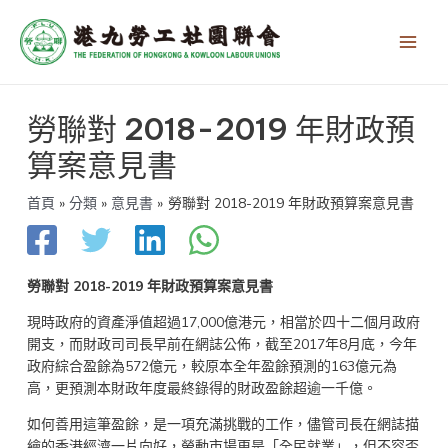
跳
Main
至
Men
主
要
內
文
容
勞聯對 2018-2019 年財政預
章
導
算案意見書
覽
首頁
分類
意見書
勞聯對 2018-2019 年財政預算案意見書
勞聯對 2018-2019
年財政預算案
意見書
現時政府的資產淨值超過17,000億港元，相當於四十二個月政府
開支，而財政司司長早前在網誌公佈，截至2017年8月底，今年
政府綜合盈餘為572億元，較原本全年盈餘預測的163億元為
高，更預測本財政年度最終錄得的財政盈餘超逾一千億。
如何善用這筆盈餘，是一項充滿挑戰的工作，儘管司長在網誌描
繪的香港經濟一片向好，勞動市場更是「全民就業」，但不容否