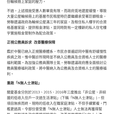
份輪候冊上家庭的壓力。
不過，上述措施受惠人數畢竟有限，而政府覓地建屋緩慢，導致
大量公屋輪候冊上的基層市民租屋時仍要繼續承受著巨額租金，
勞聯建議政府為輪候公屋滿三年的家庭，及租住私人樓宇的合資
格基層家庭，提供租金津貼，並同時對有一定樓齡的私人住宅樓
宇實施租金管制作為配合政策。
正視公務員訴求 改善醫療保障
鑑於中醫已納入正規醫療體系，市民亦普遍認同中醫有舒緩慢性
疾病之效。惟中醫診所現時並不納入公務員及合資格人士的醫療
福利範圍。為加強公務員團隊士氣，勞聯建議政府應全面檢討公
務員醫療福利政策，將中醫納入為公務員及合資格人士的醫療福
利。
重啟「
N
無人士津貼」
關愛基金分別於2013、2015、2016年三度推出「非公屋、非綜
援的低收入住戶一次過生活津貼」(下稱「N無人士津貼」)，但
項目無疾而終。現時的低收入在職家庭津貼，不但手續繁複，門
檻更過高，令部份曾受惠「N無人士津貼」人士無法再獲得幫