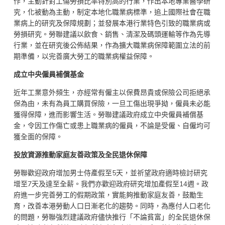
作，主動針對工傷勞損比率特別高的行業，作出本地專業醫學研
究，化被動為主動，制定本地化職業病標準，追上國際社會在職
業病上的研究及保障規劃；並發展本港行業特色引致的職業病或
勞損研究。勞聯建議以飲食、銷售、清潔及碼頭運輸等作為先導
行業，並在研究後公佈結果，作為擴大職業病保障範圍立法的前
期準備，以完善廣大勞工的職業病權益保障。
成立中央僱員
補償基金
近年工業意外頻生，亦經常有僱主以保費昂貴或保險公司拒絕承
保為由，未有為員工購買保險，一旦工傷出現爭拗，僱員未必能
獲得保障，進而影響生活。勞聯建議政府成立中央僱員補償基
金，令因工作傷亡或患上職業病的僱員，不論是受僱、自僱均可
獲全面的保障。
投放資源推動家庭友善政策及全民退休保障
勞聯歡迎政府增加男士侍產假至5天，並祈望政府適時檢討研究
增至7天及達至全薪。我們亦歡迎政府研究增加產假至14週。政
府進一步完善勞工的假期政策，實能夠推動家庭友善，鼓勵生
育，改善本港勞動人口日漸老化的趨勢。同時，為應付人口老化
的問題，勞聯強烈建議政府儘快推行「不論貧富」的全民退休保