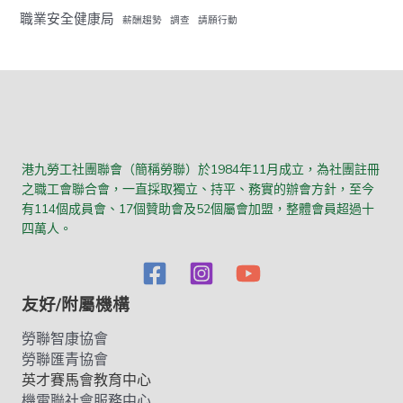
職業安全健康局
薪酬趨勢
調查
請願行動
港九勞工社團聯會（簡稱勞聯）於1984年11月成立，為社團註冊
之職工會聯合會，一直採取獨立、持平、務實的辦會方針，至今
有114個成員會、17個贊助會及52個屬會加盟，整體會員超過十
四萬人。
友好/附屬機構
勞聯智康協會
勞聯匯青協會
英才賽馬會教育中心
機電聯社會服務中心