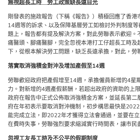
無視超長工時 勞工政策缺長遠目光
剛發表的施政報告（下稱《報告》）積極回應了香港
14週等的訴求、以及保障基層勞工如檢討外判制度
題上，報告都有提及解決方案，對此勞聯表示歡迎。
痛醫頭、腳痛醫腳，完全忽視本港打工仔超長工時及
下，從根本解決勞工問題，缺乏長遠承擔，對此，勞
落實取消強積金對沖及增加產假至14週
勞聯歡迎政府把產假增至14週，承擔僱員新增的4星
力。對新增的4週產假薪酬，若超出政府的資助的上
政府在報告中正式公佈取消強積金方案，並延長第二層
府在年初表示要取消對沖機制，初步構思最快是202
能完成立法，即2022年才獲得立法會通過，並要在
在費時失事，勞聯強烈要求縮減實行時間表，讓市民
忽視工友長工時及不公平的假期制度