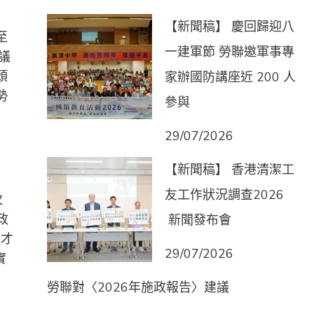
【新聞稿】 慶回歸迎八
至
一建軍節 勞聯邀軍事專
議
頭
家辦國防講座近 200 人
勢
參與
29/07/2026
【新聞稿】 香港清潔工
友工作狀況調查2026
次
政
新聞發布會
內才
29/07/2026
實
勞聯對〈2026年施政報告〉建議