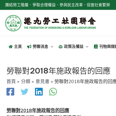
跳
團結勞工階層．爭取合理權益．參與民主改革．促進社會繁榮
至
主
要
內
容
主頁
勞聯消息
政策及權益
刊物與媒
文
章
勞聯對2018年施政報告的回應
導
首頁
分類
意見書
勞聯對2018年施政報告的回
覽
勞聯對2018年施政報告的回應