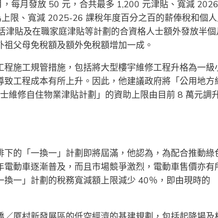
月發放 50 元，合共最多 1,200 元津貼、寬減 2026
為上限、寬減 2025-26 課稅年度百分之百的薪俸稅和個
者生活津貼及在職家庭津貼等計劃的合資格人士額外發放半個
外祖父母免稅額及額外免稅額增加一成。
工程施工規管措施，包括將大型樓宇維修工程升格為一級
導致工程成本有所上升。因此，他建議政府將「公用地方
士維修自住物業津貼計劃」的資助上限由目前 8 萬元調
排下的「一換一」計劃即將屆滿，他認為，為配合推動綠
年電動車逐漸普及，而且市場競爭激烈，電動車售價亦有
換一」計劃的稅務寬減額上限減少 40％，即由現時的
橋／厦村新發展區的低空經濟的基建規劃，包括起降場及