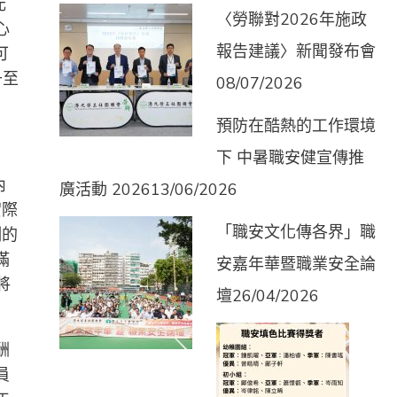
元
〈勞聯對2026年施政
心
報告建議〉新聞發布會
可
升至
08/07/2026
預防在酷熱的工作環境
下 中暑職安健宣傳推
內
廣活動 2026
13/06/2026
實際
「職安文化傳各界」職
例的
滿
安嘉年華暨職業安全論
將
壇
26/04/2026
酬
員