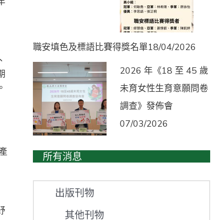
年
職安填色及標語比賽得獎名單
18/04/2026
、
2026 年《18 至 45 歲
期
。
未育女性生育意願問卷
調查》發佈會
07/03/2026
產
所有消息
出版刊物
紓
其他刊物