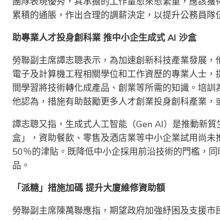
團隊表現優秀，其承擔的工作量愈來愈繁重，應該獲
累積的通脹，作出合理的調薪決定，以提升公務員隊
助專業人才投身創科業
推中小企生成式 AI
沙盒
勞聯副主席譚志聰表示，為加速創新科技產業發展，
電子及計算機工程相關學位和工作資歷的專業人士，
間學習將技術轉化成產品、創業等所需的知識。培訓
他認為，措施有助鼓勵更多人才創業投身創科產業，
譚志聰又指，生成式人工智能（Gen AI）是推動新質生
盒」，資助餐飲、零售及酒店業等中小企業試用尚未推出
50％的津貼。既降低中小企採用前沿技術的門檻，
品。
「派糖」措施加碼
提升大廈維修資助額
勞聯副主席陳萬聯應指，期望政府加強紓困及支援市