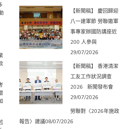
多
【新聞稿】 慶回歸迎
動
八一建軍節 勞聯邀軍
事專家辦國防講座近
200 人參與
29/07/2026
業
款
【新聞稿】 香港清潔
工友工作狀況調查
考
2026 新聞發布會
增
29/07/2026
加
勞聯對〈2026年施政
報告〉建議
08/07/2026
若