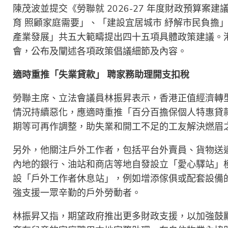
陳茂波並提交《勞聯就 2026-27 年度財政預算
育 照顧家庭需要」、「建設宜居城市 紓解市民負擔
產業發展」共五大範疇提出四十五項具體政策建議。港
會，公布及闡述各項政策倡議細節及內容。
適時重推「失業貸款」
聘家務助理開支扣稅
勞聯主席、立法會議員林振昇表示，香港正值經濟轉
情況持續惡化，應適時重推「百分百擔保個人特惠貸
期等可再作調整，助失業和開工不足的工友解決燃眉
另外，他關注戶外工作者，包括平台外賣員、貨物送
內地的銀行、油站和商店等地自發設立「愛心驛站」
設「戶外工作者休息站」，例如增添傢俱或配套設備
強支援一眾辛勤的戶外勞動者。
林振昇又指，期望政府推出更多財政支援，以加強鼓