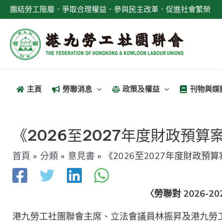
跳
團結勞工階層．爭取合理權益．參與民主改革．促進社會繁榮
至
主
要
內
容
主頁
勞聯消息
政策及權益
刊物與媒
文
章
《2026至2027年度財政預算
導
首頁
分類
意見書
《2026至2027年度財政預
覽
〈勞聯對 2026-20
港九勞工社團聯會主席、立法會議員林振昇及港九勞