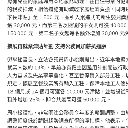
育有兒童的家庭聘用本地家務助理，在自住物業內協助進
的稅務扣減，相信措施有助減輕家庭經濟負擔，同時
家長津貼」至 1,500 元，並引入累進式的新生嬰兒獎
獲 30,000 元，而第三名及隨後的子女則可獲 40
150,000 元，第二名子女起每名額外增加 30,000 元
擴展再就業津貼計劃
支持公務員加薪抗通脹
勞聯秘書長、立法會議員周小松則提出，近年本地擴大輸
就業人數約 19％，早前亦有僱主因濫用計劃而被行
人力需求及失業率等變化，甚至暫停輸入部分工種，以及將
規定，擴展至餐飲業所有輸入工種，保障本地工人優
18 個月或 24 個月可獲各 10,000 元津貼，
額外增加 25％，即合共最高可獲 50,000 元。
周小松續指，非常關注公務員今年度的薪酬調整，由
調整幅度低於薪酬趨勢調查所得的淨指標。他表示，