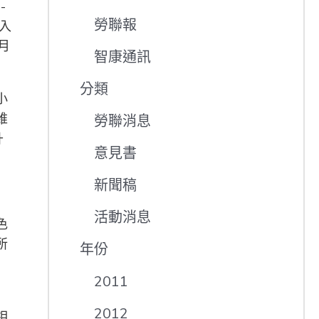
-
勞聯報
人入
月
智康通訊
分類
小
維
勞聯消息
升
意見書
新聞稿
活動消息
色
所
年份
2011
2012
相