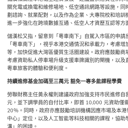
關充電或換電和維修場地、低空通訊網路等設施，同
劃諮詢、就業配對，以及作為企業、大專院校和培訓
進一步強化在跨境數據互通、低空人才資歷互認等方
儲漢松又指，留意到「粵車南下」自駕入市區的申請
「粵車南下」，視乎本港交通情況和承載力，考慮增加
等，加快促進大灣區優質生活圈建設。政府應鼓勵商
考慮資助私人停車場升級支援車牌識別的閘機，以及
粵車旅客的體驗和便利度。
持續進修基金加碼至三萬元
豁免一專多能課程學費
勞聯財務主任黃永權則建議政府加強支持市民進修自我增
元，並下調學員的自付比率，即首 10,000 元資助僅需
20％。同時，政府亦應鼓勵培訓機構因應市場及本
中心」定位，以及人工智能等科技相關的課程，協助
溝」的困境。