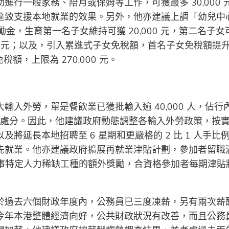
行一般家務、陪月或保姆等工作，可獲最多 30,000 
達致支援本地就業的效果。另外，他亦建議上調「幼兒中
勵金，生育第一名子女維持可獲 20,000 元，第二名子女
,000 元；以及，引入累進式子女免稅額，首名子女免稅額提
免稅額，上限為 270,000 元。
入外勞，單是餐飲業已獲批輸入逾 40,000 人，佔行
政處分。因此，他建議政府動態調整各輸入外勞政策，按
延長本地招聘至 6 星期和更嚴格的 2 比 1 人手比
先就業。他亦建議政府擴展再就業津貼計劃，參加者留職
並增設從事特定人力稀缺工種的額外獎勵，合資格參加者每期津貼
於過去六個財政年度內，公務員已三度凍薪，另有兩次薪
今年本港整體經濟向好，公共財政狀況有改善，而且公務