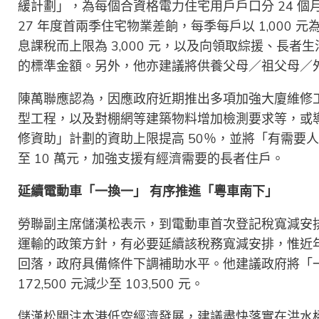
緩計劃」，為每個合資格電力住宅用戶戶口分 24 個月，每
27 年度首兩季住宅物業差餉，每季每戶以 1,000 元
息課稅而上限為 3,000 元，以及向領取綜援、長
的標準金額。另外，他亦建議將供養父母／祖父母／
陳萬聯應認為，因應政府近期推出多項加強大廈維修
型工程，以及對棚網等建築物料增加檢測要求等，或
修資助」計劃的資助上限提高 50％，並將「有需要人
至 10 萬元，加強支援有經濟需要的長者住戶。
延續電動車「一換一」
有序推進「粵車南下」
勞聯副主席儲漢松表示，到電動車首次登記稅寬減安
運輸的政策方針，有必要延續該稅務寬減安排，惟近
回落，政府具備條件下調補助水平。他建議政府將「一
172,500 元減少至 103,500 元。
儲漢松關注本港低空經濟發展，建議盡快落實在洪水