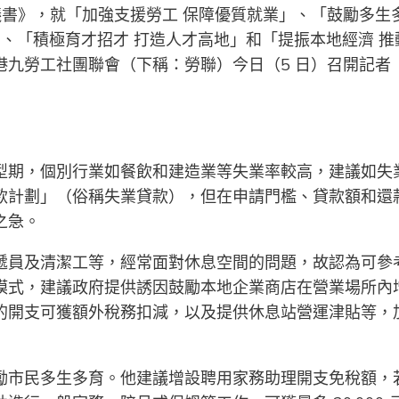
案建議書》，就「加強支援勞工 保障優質就業」、「鼓勵多生
」、「積極育才招才 打造人才高地」和「提振本地經濟 推
九勞工社團聯會（下稱：勞聯）今日（5 日）召開記者
型期，個別行業如餐飲和建造業等失業率較高，建議如失
款計劃」（俗稱失業貸款），但在申請門檻、貸款額和還
之急。
遞員及清潔工等，經常面對休息空間的問題，故認為可參
模式，建議政府提供誘因鼓勵本地企業商店在營業場所內
的開支可獲額外稅務扣減，以及提供休息站營運津貼等，
勵市民多生多育。他建議增設聘用家務助理開支免稅額，