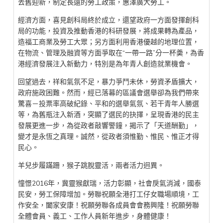
去舊迎新，制定長遠的勞工政策，惠澤廣大勞工。
經濟方面，喜見創科局終於成立，還望政府一方面發揮創科
局的功能，投資及推動香港的科研發展，將成果轉為產品，
造福工商業及勞工大眾；另方面利用香港優越的地理位置，
在物流、管理及融資等方面爭取在“一帶一路”分一杯羮，為香
港經濟發展注入新動力，特別是為年青人創造就業機會。
回望過去，祥和氣氛不足，暴力爭鬥未休，勞資矛盾擴大，
政府施政困難。然而，經已落幕的區議會選舉卻為我們帶來
驚喜－投票率高破紀錄、平和的選舉氣氛、若干青年人勝選
等，為舊瓶注入新酒，突顯了選民的抉擇，呈現香港的民主
發展更進一步，為從政者敲響警鐘，揭示了「天道酬勤」，
變才是永恆之真理。誠然，從政者須惟勤、惟民、惟正才得
民心。
羊兒步履蹣跚，猴子跳脫靈活，兩者活力迥異。
憧憬2016年，冀靈猴獻瑞，活力彰顯，社會戾氣消減，國泰
民安，勞工保障增加。勞聯祝願全港打工仔女職場順境，工
作安全，闔家安康！祝願勞聯各成員會會務興隆！祝願勞聯
全體會員、義工、工作人員新年進步，身體健康！