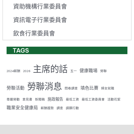
資助機構行業委員會
資訊電子行業委員會
飲食行業委員會
TAGS
主席的話
健康職場
2024薪酬
2026
五一
勞聯
勞聯消息
勞聯活動
填色比賽
問卷調查
婦女就職
施政報告
尊嚴勞動
意見書
新聞稿
最低工資
最低工資委員會
活動花絮
職業安全健康局
薪酬趨勢
調查
請願行動