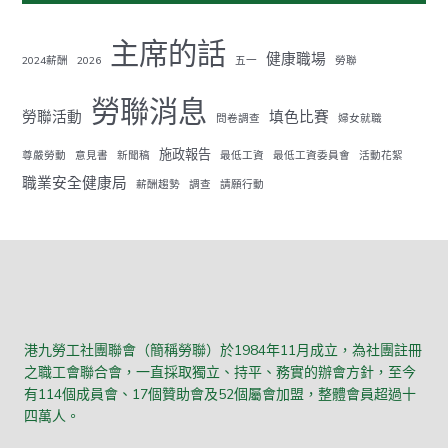
主席的話
健康職場
2024薪酬
2026
五一
勞聯
勞聯消息
勞聯活動
填色比賽
問卷調查
婦女就職
施政報告
尊嚴勞動
意見書
新聞稿
最低工資
最低工資委員會
活動花絮
職業安全健康局
薪酬趨勢
調查
請願行動
港九勞工社團聯會（簡稱勞聯）於1984年11月成立，為社團註冊
之職工會聯合會，一直採取獨立、持平、務實的辦會方針，至今
有114個成員會、17個贊助會及52個屬會加盟，整體會員超過十
四萬人。