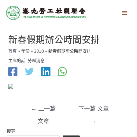
跳
Main
至
Men
主
要
內
文
容
新春假期辦公時間安排
章
導
覽
首頁
年份
2018
新春假期辦公時間安排
主席的話
,
勞聯消息
←
上一篇
下一篇 文章
文章
→
搜尋