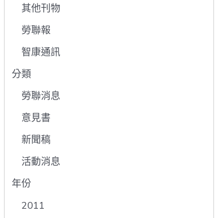
其他刊物
勞聯報
智康通訊
分類
勞聯消息
意見書
新聞稿
活動消息
年份
2011