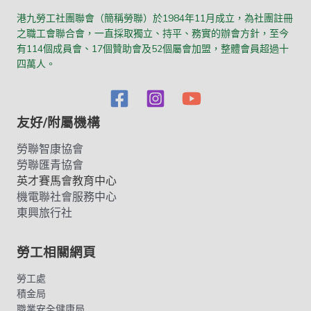
港九勞工社團聯會（簡稱勞聯）於1984年11月成立，為社團註冊
之職工會聯合會，一直採取獨立、持平、務實的辦會方針，至今
有114個成員會、17個贊助會及52個屬會加盟，整體會員超過十
四萬人。
友好/附屬機構
勞聯智康協會
勞聯匯青協會
英才賽馬會教育中心
機電聯社會服務中心
東興旅行社
勞工相關網頁
勞工處
積金局
職業安全健康局