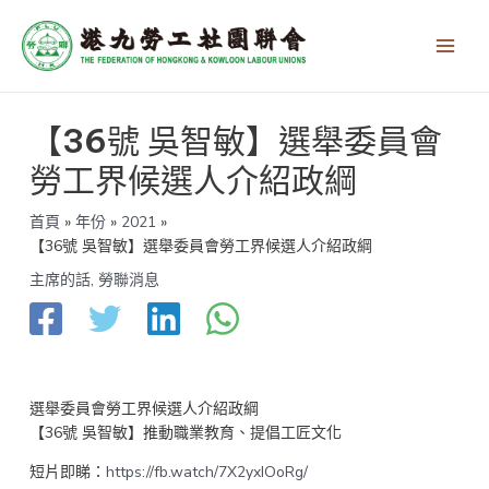
跳
Main
至
Men
主
要
內
文
容
【36號 吳智敏】選舉委員會
章
導
勞工界候選人介紹政綱
覽
首頁
年份
2021
【36號 吳智敏】選舉委員會勞工界候選人介紹政綱
主席的話
,
勞聯消息
選舉委員會勞工界候選人介紹政綱
【36號 吳智敏】推動職業教育、提倡工匠文化
短片即睇：
https://fb.watch/7X2yxIOoRg/