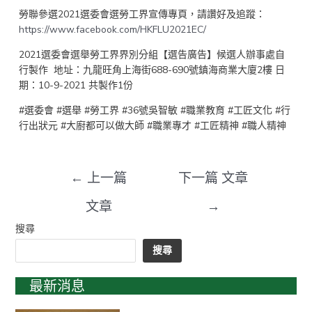
勞聯參選2021選委會選勞工界宣傳專頁，請讚好及追蹤：
https://www.facebook.com/HKFLU2021EC/
2021選委會選舉勞工界界別分組【選告廣告】候選人辦事處自
行製作 地址：九龍旺角上海街688-690號鎮海商業大廈2樓 日
期：10-9-2021 共製作1份
#選委會 #選舉 #勞工界 #36號吳智敏 #職業教育 #工匠文化 #行
行出狀元 #大廚都可以做大師 #職業專才 #工匠精神 #職人精神
←
上一篇
下一篇 文章
文章
→
搜尋
搜尋
最新消息