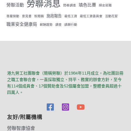
勞聯消息
勞聯活動
填色比賽
問卷調查
婦女就職
施政報告
尊嚴勞動
意見書
新聞稿
最低工資
最低工資委員會
活動花絮
職業安全健康局
薪酬趨勢
調查
請願行動
港九勞工社團聯會（簡稱勞聯）於1984年11月成立，為社團註冊
之職工會聯合會，一直採取獨立、持平、務實的辦會方針，至今
有114個成員會、17個贊助會及52個屬會加盟，整體會員超過十
四萬人。
友好/附屬機構
勞聯智康協會