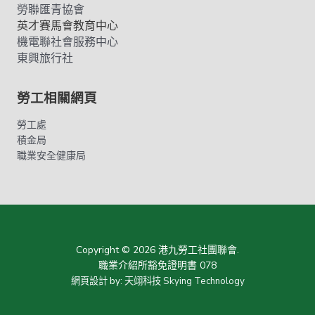
勞聯匯青協會
英才賽馬會教育中心
機電聯社會服務中心
東興旅行社
勞工相關網頁
勞工處
積金局
職業安全健康局
Copyright © 2026 港九勞工社團聯會.
職業介紹所豁免證明書 078
網頁設計
by:
天翊科技 Skying Technology