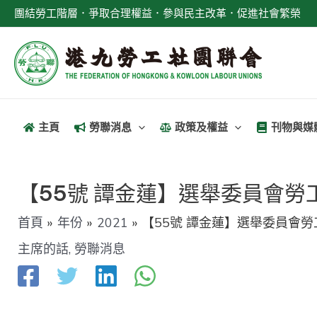
跳
團結勞工階層．爭取合理權益．參與民主改革．促進社會繁榮
至
主
要
內
容
主頁
勞聯消息
政策及權益
刊物與媒
文
章
【55號 譚金蓮】選舉委員會
導
首頁
年份
2021
【55號 譚金蓮】選舉委員會
覽
主席的話
,
勞聯消息