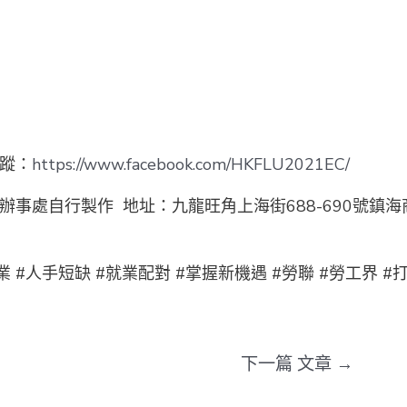
追蹤：
https://www.facebook.com/HKFLU2021EC/
辦事處自行製作 地址：九龍旺角上海街688-690號鎮海
就業 #人手短缺 #就業配對 #掌握新機遇 #勞聯 #勞工界 #
下一篇 文章
→