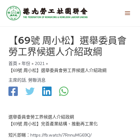
跳
Main
至
Men
主
要
內
文
容
【69號 周小松】選舉委員會
章
導
勞工界候選人介紹政綱
覽
首頁
年份
2021
【69號 周小松】選舉委員會勞工界候選人介紹政綱
主席的話
,
勞聯消息
選舉委員會勞工界候選人介紹政綱
【69號 周小松】完善產業結構、推動再工業化
短片即睇：
https://fb.watch/7RnnuMG69Q/