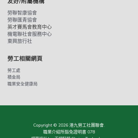
友好/附屬機構
勞聯智康協會
勞聯匯青協會
英才賽馬會教育中心
機電聯社會服務中心
東興旅行社
勞工相關網頁
勞工處
積金局
職業安全健康局
Copyright © 2026 港九勞工社團聯會.
職業介紹所豁免證明書 078