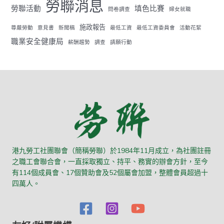
勞聯消息
勞聯活動
填色比賽
問卷調查
婦女就職
施政報告
尊嚴勞動
意見書
新聞稿
最低工資
最低工資委員會
活動花絮
職業安全健康局
薪酬趨勢
調查
請願行動
港九勞工社團聯會（簡稱勞聯）於1984年11月成立，為社團註冊
之職工會聯合會，一直採取獨立、持平、務實的辦會方針，至今
有114個成員會、17個贊助會及52個屬會加盟，整體會員超過十
四萬人。