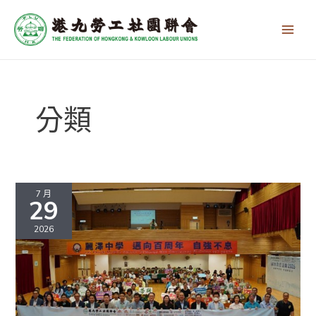
跳
文
Main
至
章
Men
主
分
要
頁
內
容
分類
【新
聞
7 月
29
稿】
慶
2026
回
歸
迎
八
一
建