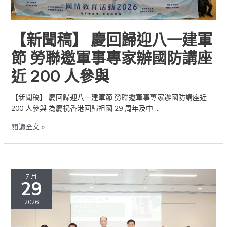
軍
節
勞
【新聞稿】 慶回歸迎八一建軍
聯
節 勞聯邀軍事專家辦國防講座
邀
軍
近 200 人參與
事
專
【新聞稿】 慶回歸迎八一建軍節 勞聯邀軍事專家辦國防講座近
家
200 人參與 為慶祝香港回歸祖國 29 周年及中 …
辦
國
閱讀全文 »
防
講
座
【新
近
聞
200
7 月
29
稿】
人
香
參
2026
港
與
清