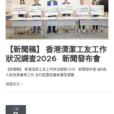
潔
工
友
工
作
狀
況
調
查
【新聞稿】 香港清潔工友工作
2026
狀況調查2026 新聞發布會
新
聞
發
【新聞稿】 香港清潔工友工作狀況調查2026 新聞發布會 逾8成
布
人盼改善暑熱工作 自行配置防暑裝備受責難 …
會
閱讀全文 »
勞
聯
7 月
對