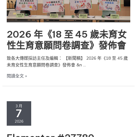
生
育
意
願
問
2026 年《18 至 45 歲未育女
卷
性生育意願問卷調查》發佈會
調
查》
發
致各大傳媒採訪主任及編輯： 【新聞稿】 2026 年《18 至 45 歲
佈
未育女性生育意願問卷調查》發佈會 &n …
會
閱讀全文 »
3 月
7
2026