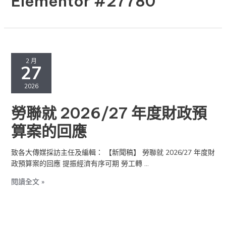
Elementor #27780
勞
聯
2 月
27
就
2026/27
2026
年
度
勞聯就 2026/27 年度財政預
財
政
算案的回應
預
算
致各大傳媒採訪主任及編輯： 【新聞稿】 勞聯就 2026/27 年度財
案
政預算案的回應 提振經濟有序可期 勞工轉 …
的
回
閱讀全文 »
應