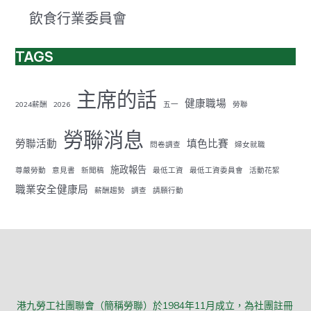
飲食行業委員會
TAGS
主席的話
健康職場
2024薪酬
2026
五一
勞聯
勞聯消息
勞聯活動
填色比賽
問卷調查
婦女就職
施政報告
尊嚴勞動
意見書
新聞稿
最低工資
最低工資委員會
活動花絮
職業安全健康局
薪酬趨勢
調查
請願行動
港九勞工社團聯會（簡稱勞聯）於1984年11月成立，為社團註冊