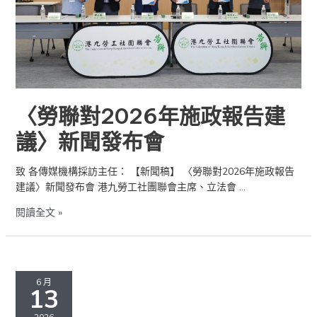
告
建
議〉
新
聞
發
布
〈勞聯對2026年施政報告建
會
議〉新聞發布會
致 各傳媒機構採訪主任： 【新聞稿】 〈勞聯對2026年施政報告
建議〉新聞發布會 港九勞工社團聯會主席、立法會 …
閱讀全文 »
預
防
6 月
13
在
酷