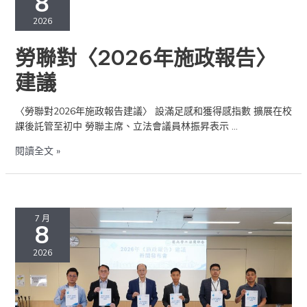
8
〈2026
2026
年
施
勞聯對〈2026年施政報告〉
政
報
建議
告〉
建
〈勞聯對2026年施政報告建議〉 設滿足感和獲得感指數 擴展在校
議
課後託管至初中 勞聯主席、立法會議員林振昇表示 …
閱讀全文 »
〈勞
聯
7 月
8
對
2026
2026
年
施
政
報