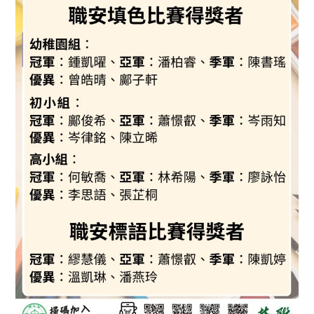
標
語
比
賽
得
獎
名
單