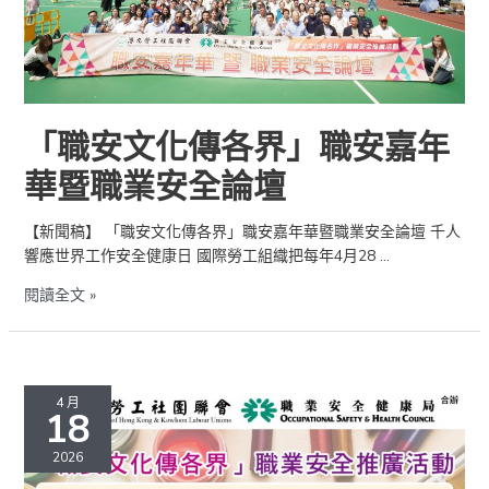
嘉
年
華
暨
職
業
「職安文化傳各界」職安嘉年
安
華暨職業安全論壇
全
論
壇
【新聞稿】 「職安文化傳各界」職安嘉年華暨職業安全論壇 千人
響應世界工作安全健康日 國際勞工組織把每年4月28 …
閱讀全文 »
職
安
4 月
18
填
色
2026
及