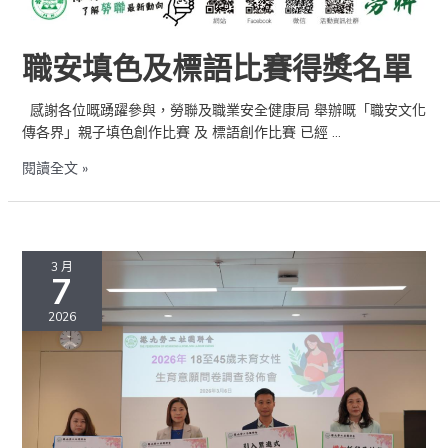
職安填色及標語比賽得獎名單
感謝各位嘅踴躍參與，勞聯及職業安全健康局 舉辦嘅「職安文化
傳各界」親子填色創作比賽 及 標語創作比賽 已經 …
閱讀全文 »
2026
年
3 月
7
《18
至
2026
45
歲
未
育
女
性