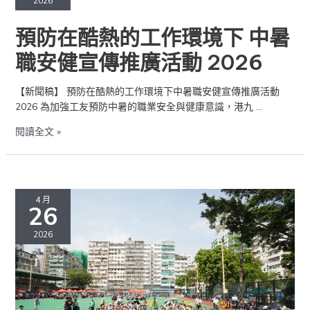
2026
熱
的
預防在酷熱的工作環境下 中暑
工
作
職安健宣傳推廣活動 2026
環
境
【新聞稿】 預防在酷熱的工作環境下中暑職安健宣傳推廣活動
下
2026 為加強工友預防中暑的職業安全與健康意識，港九 …
中
暑
閱讀全文 »
職
安
健
「職
宣
安
4 月
傳
26
文
推
化
2026
廣
傳
活
各
動
界」
2026
職
安