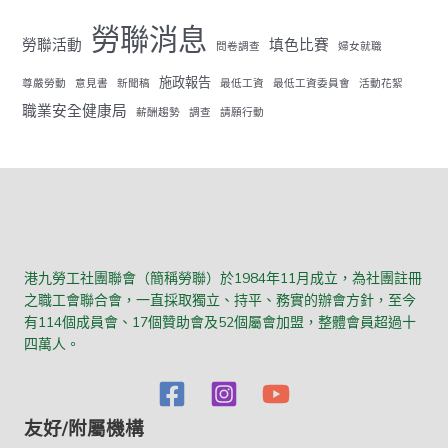
勞聯消息
勞聯活動
填色比賽
問卷調查
婦女就職
施政報告
尊嚴勞動
意見書
新聞稿
最低工資
最低工資委員會
活動花絮
職業安全健康局
薪酬趨勢
調查
請願行動
港九勞工社團聯會（簡稱勞聯）於1984年11月成立，為社團註冊
之職工會聯合會，一直採取獨立、持平、務實的辦會方針，至今
有114個成員會、17個贊助會及52個屬會加盟，整體會員超過十
四萬人。
友好/附屬機構