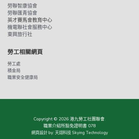
勞聯智康協會
勞聯匯青協會
英才賽馬會教育中心
機電聯社會服務中心
東興旅行社
勞工相關網頁
勞工處
積金局
職業安全健康局
Copyright © 2026 港九勞工社團聯會.
職業介紹所豁免證明書 078
網頁設計
by:
天翊科技 Skying Technology