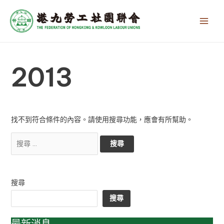
跳
搜
Main
至
尋
Men
主
關
要
鍵
內
字:
容
2013
找不到符合條件的內容。請使用搜尋功能，應會有所幫助。
搜尋
搜尋
最新消息