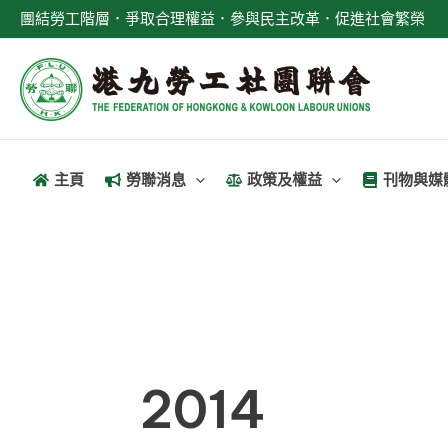
跳
搜
團結勞工階層．爭取合理權益．參與民主改革．促進社會繁榮
至
尋
主
關
要
鍵
內
字:
容
主頁
勞聯消息
政策及權益
刊物與媒
2014