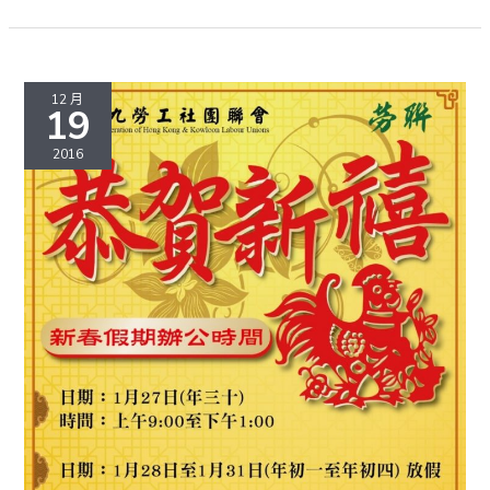
算
案
的
意
12 月
見
19
2016