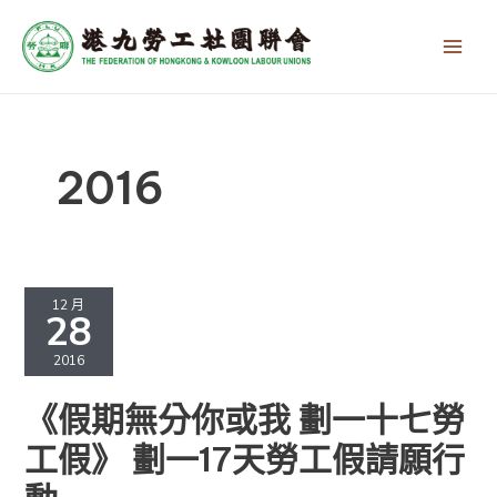
跳
文
Main
至
章
Men
主
分
要
頁
內
容
2016
《假
期
12 月
28
無
分
2016
你
或
《假期無分你或我 劃一十七勞
我
劃
工假》 劃一17天勞工假請願行
一
十