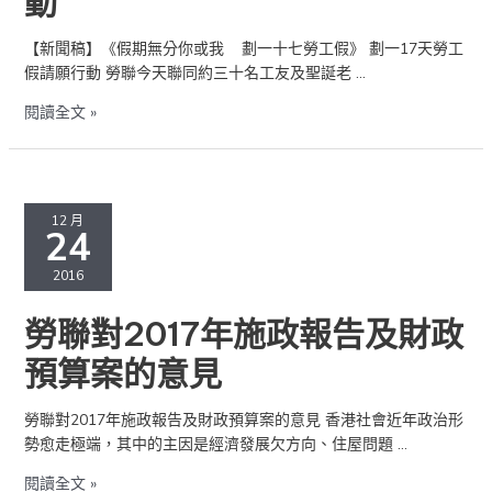
動
七
勞
【新聞稿】《假期無分你或我 劃一十七勞工假》 劃一17天勞工
工
假請願行動 勞聯今天聯同約三十名工友及聖誕老 …
假》
閱讀全文 »
劃
一
17
天
勞
勞
聯
12 月
24
工
對
假
2017
2016
請
年
願
施
勞聯對2017年施政報告及財政
行
政
動
報
預算案的意見
告
及
勞聯對2017年施政報告及財政預算案的意見 香港社會近年政治形
財
勢愈走極端，其中的主因是經濟發展欠方向、住屋問題 …
政
預
閱讀全文 »