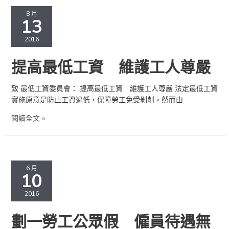
提
不
高
8 月
容
13
最
否
低
2016
定
工
資
提高最低工資 維護工人尊嚴
維
護
致 最低工資委員會： 提高最低工資 維護工人尊嚴 法定最低工資
工
實施原意是防止工資過低，保障勞工免受剝削。然而由 …
人
尊
閱讀全文 »
嚴
劃
一
6 月
10
勞
工
2016
公
眾
劃一勞工公眾假 僱員待遇無
假