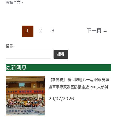
閱讀全文 »
查
決，
發
儘
佈
快
會
向
工
1
2
3
下一頁
→
友
支
付
搜尋
應
搜尋
得
補
最新消息
償
【新聞稿】 慶回歸迎八一建軍節 勞聯
邀軍事專家辦國防講座近 200 人參與
29/07/2026