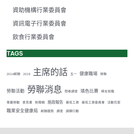
資助機構行業委員會
資訊電子行業委員會
飲食行業委員會
TAGS
主席的話
健康職場
2024薪酬
2026
五一
勞聯
勞聯消息
勞聯活動
填色比賽
問卷調查
婦女就職
施政報告
尊嚴勞動
意見書
新聞稿
最低工資
最低工資委員會
活動花絮
職業安全健康局
薪酬趨勢
調查
請願行動