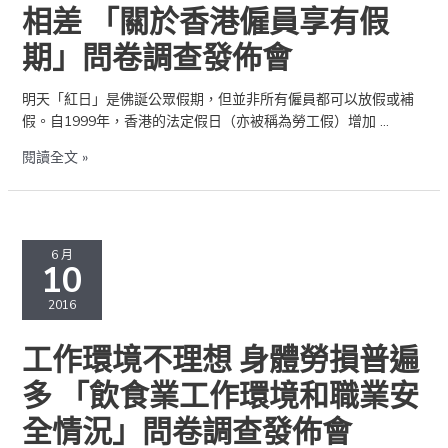
僱
相差 「關於香港僱員享有假
員
期」問卷調查發佈會
待
遇
無
明天「紅日」是佛誕公眾假期，但並非所有僱員都可以放假或補
相
假。自1999年，香港的法定假日（亦被稱為勞工假）增加 …
差
閱讀全文 »
「關
於
香
港
工
僱
作
6 月
10
員
環
享
境
2016
有
不
假
理
工作環境不理想 身體勞損普遍
期」
想
問
身
多 「飲食業工作環境和職業安
卷
體
全情況」問卷調查發佈會
調
勞