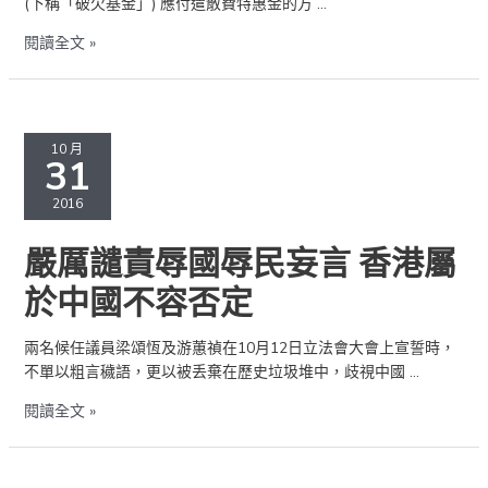
(下稱「破欠基金」) 應付遣散費特惠金的方 …
額
儘
閱讀全文 »
快
付
款
嚴
刻
厲
10 月
不
31
譴
容
責
2016
緩
辱
國
嚴厲譴責辱國辱民妄言 香港屬
辱
民
於中國不容否定
妄
言
兩名候任議員梁頌恆及游蕙禎在10月12日立法會大會上宣誓時，
香
不單以粗言穢語，更以被丢棄在歷史垃圾堆中，歧視中國 …
港
屬
閱讀全文 »
於
中
國