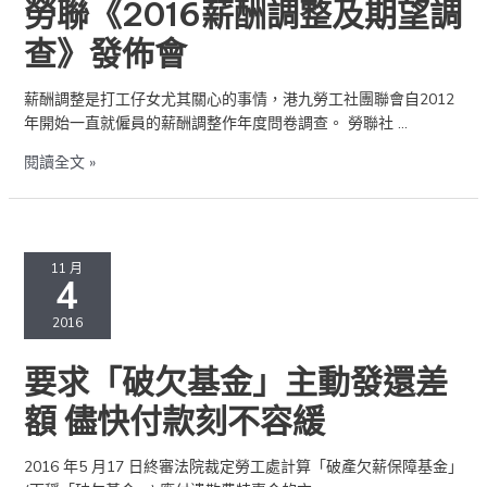
勞聯《2016薪酬調整及期望調
整
及
查》發佈會
期
望
薪酬調整是打工仔女尤其關心的事情，港九勞工社團聯會自2012
調
年開始一直就僱員的薪酬調整作年度問卷調查。 勞聯社 …
查》
發
閱讀全文 »
佈
會
要
求
11 月
4
「破
欠
2016
基
金」
要求「破欠基金」主動發還差
主
動
額 儘快付款刻不容緩
發
還
2016 年5 月17 日終審法院裁定勞工處計算「破產欠薪保障基金」
差