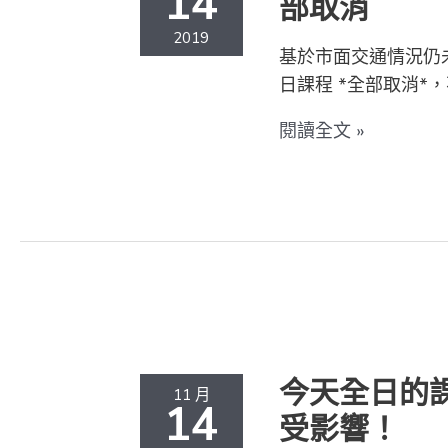
14
部取消
中
心
2019
基於市面交通情況仍未
明
日課程 *全部取消*，
天
(15/11)
閱讀全文 »
全
日
課
程
全
部
今
取
天
消
全
日
今天全日的
11 月
的
14
受影響！
課