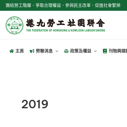
跳
文
團結勞工階層．爭取合理權益．參與民主改革．促進社會繁榮
至
章
主
分
要
頁
內
容
主頁
勞聯消息
政策及權益
刊物與媒
2019