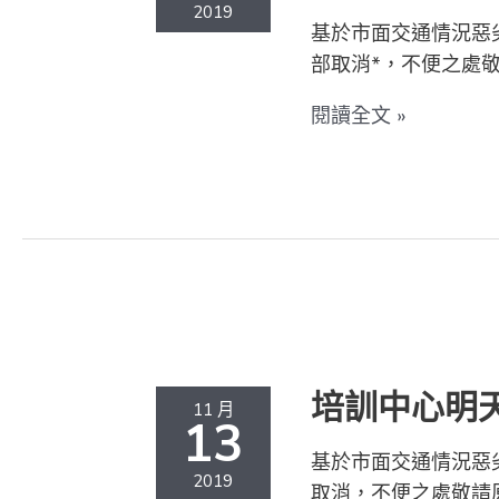
程
2019
基於市面交通情況惡劣
暫
部取消*，不便之處敬
停！
各
閱讀全文 »
中
心
的
服
務
會
培
受
訓
影
中
響！
心
培訓中心明天
11 月
明
13
天
基於市面交通情況惡劣
(14/11)
2019
取消，不便之處敬請原