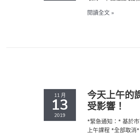
上
午
閱讀全文 »
課
程
全
部
取
今
消
天
上
午
今天上午的
11 月
的
13
受影響！
課
程
2019
*緊急通知：* 基
暫
上午課程 *全部取消
停！