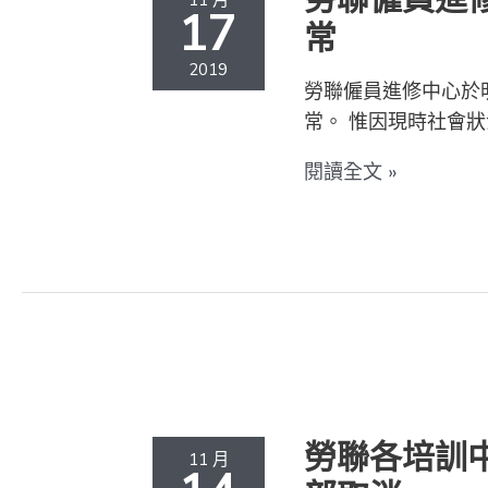
區
進
17
常
支
修
援
中
2019
勞聯僱員進修中心於
的
心
常。 惟因現時社會狀
意
11
見
月
閱讀全文 »
書
18
日
課
堂
維
持
勞
正
聯
常
各
培
勞聯各培訓中心
11 月
訓