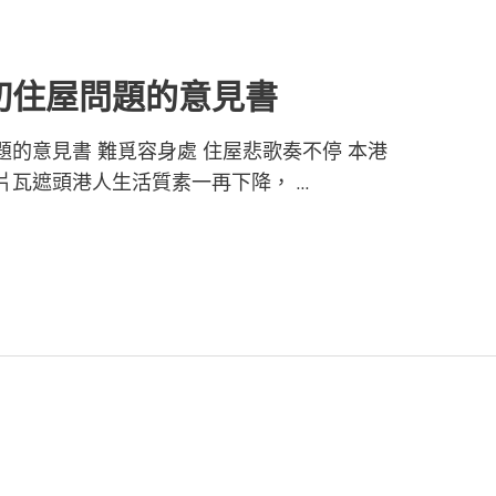
切住屋問題的意見書
的意見書 難覓容身處 住屋悲歌奏不停 本港
片瓦遮頭港人生活質素一再下降， …