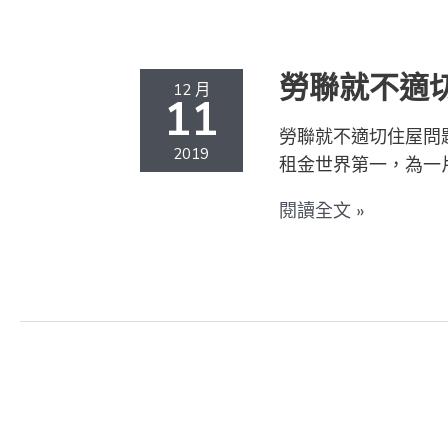
社
聯
會
就
不
勞聯就不適
12 月
適
11
切
勞聯就不適切住屋問題
住
2019
租金世界第一，為一
屋
問
閱讀全文 »
題
的
意
見
書
向
受
近