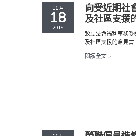
期
向受近期社
11 月
社
18
及社區支援
會
事
2019
致立法會福利事務委
件
及社區支援的意見書 
影
響
閱讀全文 »
人
士
提
供
的
福
勞
利
聯
及
僱
社
員
勞聯僱員進修
11 月