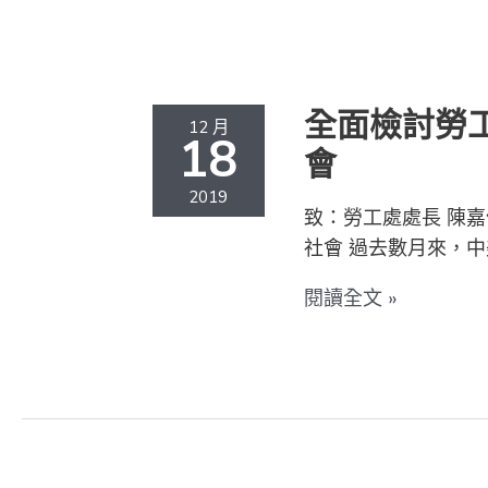
全
面
檢
討
全面檢討勞
12 月
勞
18
會
工
政
2019
致：勞工處處長 陳嘉
策
社會 過去數月來，中
扶
持
閱讀全文 »
弱
勢
勞
工
穩
定
勞