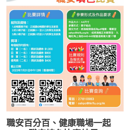
起
GO」
職
安
填
色
比
賽
結
果
職安百分百、健康職場一起