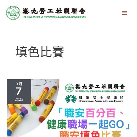
跳
Main
至
Men
主
要
內
容
填色比賽
職
安
9 月
7
百
分
2023
百、
健
康
職
場
一