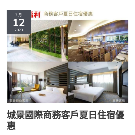
城
景
7 月
12
國
際
2023
商
務
客
戶
夏
日
住
宿
優
惠
城景國際商務客戶夏日住宿優
惠