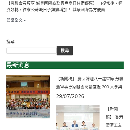
【勞聯會員尊享 城景國際商務客戶夏日住宿優惠】 自復常後，經
濟好轉，往來公幹嘅日子頻繁增加！ 城景國際為方便商 …
閱讀全文 »
搜尋
搜尋
最新消息
【新聞稿】 慶回歸迎八一建軍節 勞聯
邀軍事專家辦國防講座近 200 人參與
29/07/2026
【新聞
稿】 香港
清潔工友