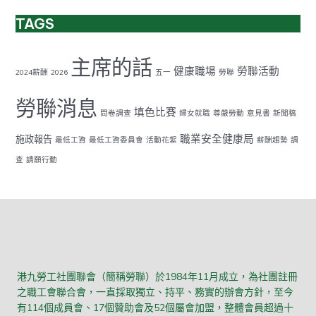
TAGS
主席的話
健康職場
勞聯活動
2024薪酬
2026
五一
勞聯
勞聯消息
填色比賽
問卷調查
婦女就職
尊嚴勞動
意見書
新聞稿
職業安全健康局
施政報告
最低工資
最低工資委員會
活動花絮
薪酬趨勢
調
查
請願行動
港九勞工社團聯會（簡稱勞聯）於1984年11月成立，為社團註冊
之職工會聯合會，一直採取獨立、持平、務實的辦會方針，至今
有114個成員會、17個贊助會及52個屬會加盟，整體會員超過十