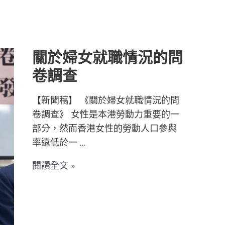
關
於
婦
女
關於婦女就職情況的問
就
卷調查
職
情
【新聞稿】 《關於婦女就職情況的問
況
卷調查》 女性是本港勞動力重要的一
的
部分，然而香港女性的勞動人口參與
問
率遠低於一 …
卷
調
閱讀全文 »
查