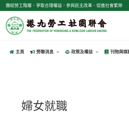
跳
團結勞工階層．爭取合理權益．參與民主改革．促進社會繁榮
至
主
要
內
容
主頁
勞聯消息
政策及權益
刊物與媒
婦女就職