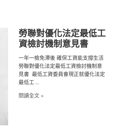
勞
聯
對
優
勞聯對優化法定最低工
化
資檢討機制意見書
法
定
一年一檢免滯後 確保工資能支撐生活
最
勞聯對優化法定最低工資檢討機制意
低
見書 最低工資委員會現正就優化法定
工
最低工 …
資
檢
閱讀全文 »
討
機
制
意