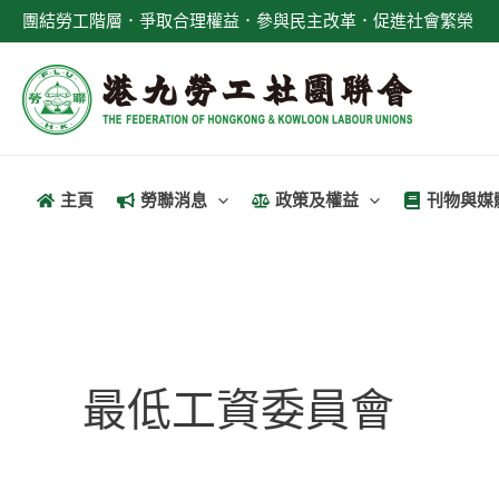
跳
團結勞工階層．爭取合理權益．參與民主改革．促進社會繁榮
至
主
要
內
容
主頁
勞聯消息
政策及權益
刊物與媒
最低工資委員會