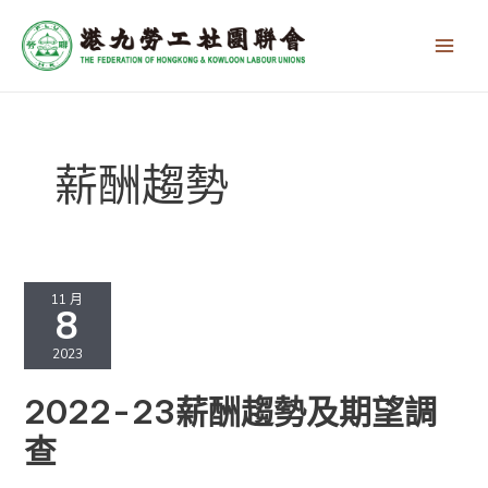
跳
Main
至
Men
主
要
內
容
薪酬趨勢
2022-
23
11 月
8
薪
酬
2023
趨
勢
2022-23薪酬趨勢及期望調
及
期
查
望
調