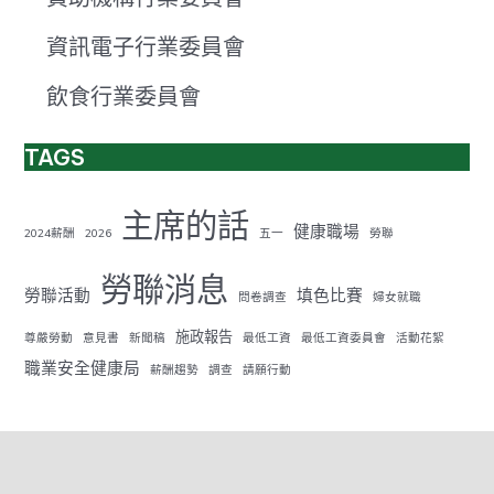
資訊電子行業委員會
飲食行業委員會
TAGS
主席的話
健康職場
2024薪酬
2026
五一
勞聯
勞聯消息
勞聯活動
填色比賽
問卷調查
婦女就職
施政報告
尊嚴勞動
意見書
新聞稿
最低工資
最低工資委員會
活動花絮
職業安全健康局
薪酬趨勢
調查
請願行動