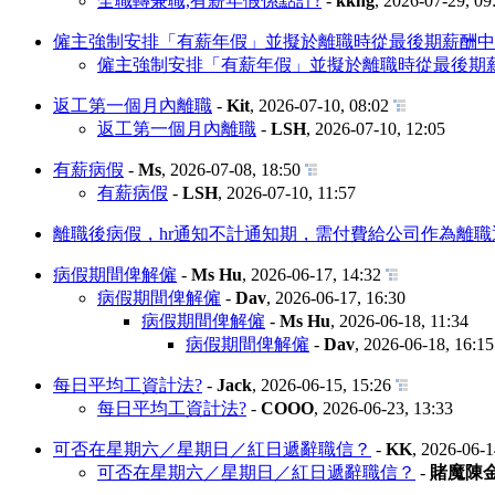
全職轉兼職,有薪年假係點計?
-
kkng
,
2026-07-29, 09
僱主強制安排「有薪年假」並擬於離職時從最後期薪酬中
僱主強制安排「有薪年假」並擬於離職時從最後期
返工第一個月內離職
-
Kit
,
2026-07-10, 08:02
返工第一個月內離職
-
LSH
,
2026-07-10, 12:05
有薪病假
-
Ms
,
2026-07-08, 18:50
有薪病假
-
LSH
,
2026-07-10, 11:57
離職後病假，hr通知不計通知期，需付費給公司作為離
病假期間俾解僱
-
Ms Hu
,
2026-06-17, 14:32
病假期間俾解僱
-
Dav
,
2026-06-17, 16:30
病假期間俾解僱
-
Ms Hu
,
2026-06-18, 11:34
病假期間俾解僱
-
Dav
,
2026-06-18, 16:15
每日平均工資計法?
-
Jack
,
2026-06-15, 15:26
每日平均工資計法?
-
COOO
,
2026-06-23, 13:33
可否在星期六／星期日／紅日遞辭職信？
-
KK
,
2026-06-1
可否在星期六／星期日／紅日遞辭職信？
-
賭魔陳