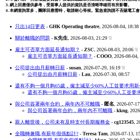
3. 網上回應僅供參考，受當事人提供的資訊是否清晰準確而有所影響。
4. 本網查詢眾多，團隊回應需時，敬請耐心等候。緊急查詢請不吝賜電工
只出14日更表
-
GHK Operating theatre
,
2026-08-04, 18:38
關於離職的問題
-
K先生
,
2026-08-03, 21:29
雇主可否單方面延長通知期？
-
ZSC
,
2026-08-03, 20:06
雇主可否單方面延長通知期？
-
COOO
,
2026-08-04,
公司提出由月薪轉日薪
-
susan
,
2026-07-29, 16:19
公司提出由月薪轉日薪
-
Lau
,
2026-07-30, 08:57
還有不夠一個月夠65歲，僱主減至少60%人工並要求用
還有不夠一個月夠65歲，僱主減至少60%人工並要
與公司簽署兩年合約，兩年內不可離職
-
匿名
,
2026-07-17
與公司簽署兩年合約，兩年內不可離職
-
kkng
,
2026
親人離世後，公司未有及時支付長期服務金
-
cg123545
,
2
全職轉兼職,有薪年假係點計?
-
Teresa Tam
,
2026-07-13, 1