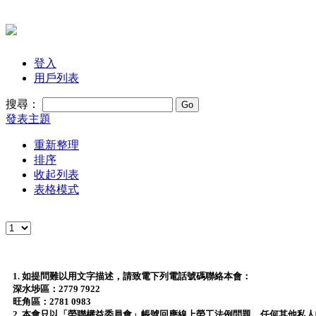
登入
用戶列表
搜尋：
發表主題
重新整理
排序
收起列表
表格模式
1. 如提問難以用文字描述，請致電下列電話號碼聯絡本會：
深水埗區：2779 7922
旺角區：2781 0983
2. 本會只以「勞聯權益委員會」帳號回應線上勞工法例問題，任何其他私