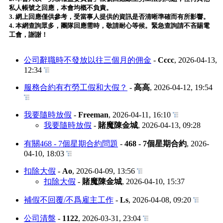
私人帳號之回應，本會均概不負責。
3. 網上回應僅供參考，受當事人提供的資訊是否清晰準確而有所影響。
4. 本網查詢眾多，團隊回應需時，敬請耐心等候。緊急查詢請不吝賜電
工會，謝謝！
公司辭職時不發放以往三個月的佣金
-
Cccc
,
2026-04-13,
12:34
服務合約有冇勞工假和大假？
-
高高
,
2026-04-12, 19:54
我要隨時放假
-
Freeman
,
2026-04-11, 16:10
我要隨時放假
-
賭魔陳金城
,
2026-04-13, 09:28
有關468 - 7個星期合約問題
-
468 - 7個星期合約
,
2026-
04-10, 18:03
扣除大假
-
Ao
,
2026-04-09, 13:56
扣除大假
-
賭魔陳金城
,
2026-04-10, 15:37
補假不回覆/不爲雇主工作
-
Ls
,
2026-04-08, 09:20
公司清盤
-
1122
,
2026-03-31, 23:04