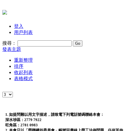
登入
用戶列表
搜尋：
發表主題
重新整理
排序
收起列表
表格模式
1. 如提問難以用文字描述，請致電下列電話號碼聯絡本會：
深水埗區：2779 7922
旺角區：2781 0983
2. 本會只以「勞聯權益委員會」帳號回應線上勞工法例問題，任何其他