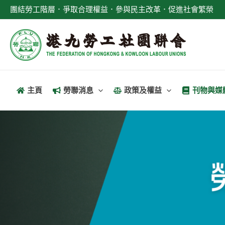
跳
團結勞工階層．爭取合理權益．參與民主改革．促進社會繁榮
至
主
要
內
容
主頁
勞聯消息
政策及權益
刊物與媒